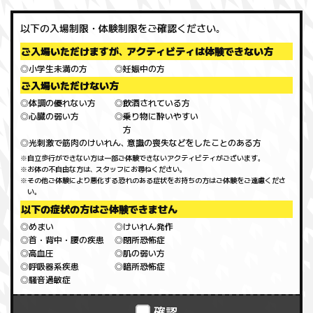
以下の入場制限・体験制限をご確認ください｡
ご入場いただけますが､ アクティビティは体験できない方
小学生未満の方
妊娠中の方
ご入場いただけない方
体調の優れない方
飲酒されている方
心臓の弱い方
乗り物に酔いやすい
方
光刺激で筋肉のけいれん､ 意識の喪失などをしたことのある方
※自立歩行ができない方は一部ご体験できないアクティビティがございます｡
※お体の不自由な方は､ スタッフにお尋ねください｡
※その他ご体験により悪化する恐れのある症状をお持ちの方はご体験をご遠慮くださ
い｡
以下の症状の方はご体験できません
めまい
けいれん発作
首・背中・腰の疾患
閉所恐怖症
高血圧
肌の弱い方
呼吸器系疾患
暗所恐怖症
騒音過敏症
確認