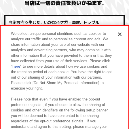
当店は一切の責任を負いかねます｡
当施設内で生じた､ いかなるケガ・事故､ トラブル
We collect unique personal identifiers such as cookies to
確認
analyze our traffic and to personalize content and ads. We
share information about your use of our website with our
analytics and advertising partners, who may combine it with
other information that you have provided to them or that they
お客様の所持品・衣服・アクセサリー等の紛失・破損・盗難
have collected from your use of their services. Please click
"
here
" to see more details about how we use cookies and
確認
the retention period of each cookie. You have the right to opt
out of our sharing of your information with our partners.
Please click [Do Not Share My Personal Information] to
exercise your right.
当施設利用後の感染症の罹患
Please note that even if you have enabled the opt-out
preference signals , if you choose to allow the sharing of
確認
cookies and other identifiers on the following setup banner,
you will be deemed to have consented to the sharing
regardless of the opt-out preference signals . If you
understand and agree to this setting, please manage your