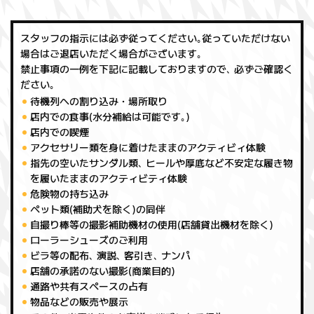
スタッフの指示には必ず従ってください｡従っていただけない
場合はご退店いただく場合がございます｡
禁止事項の一例を下記に記載しておりますので､ 必ずご確認く
ださい｡
待機列への割り込み・場所取り
店内での食事(水分補給は可能です｡)
店内での喫煙
アクセサリー類を身に着けたままのアクティビィ体験
指先の空いたサンダル類､ ヒールや厚底など不安定な履き物
を履いたままのアクティビティ体験
危険物の持ち込み
ペット類(補助犬を除く)の同伴
自撮り棒等の撮影補助機材の使用(店舗貸出機材を除く)
ローラーシューズのご利用
ビラ等の配布､ 演説､ 客引き､ ナンパ
店舗の承諾のない撮影(商業目的)
通路や共有スペースの占有
物品などの販売や展示