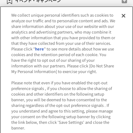
イベント・キャンペーン
We collect unique personal identifiers such as cookies to
analyze our traffic and to personalize content and ads. We
share information about your use of our website with our
関連会社
サステナビリティ
サイトポリシー
analytics and advertising partners, who may combine it
with other information that you have provided to them or
プライバシーポリシー
that they have collected from your use of their services.
Please click "
here
" to see more details about how we use
ウェブアクセシビリティ方針と検証結果
cookies and the retention period of each cookie. You
have the right to opt out of our sharing of your
お取引先さまとともに
食品のご提供について
information with our partners. Please click [Do Not Share
My Personal Information] to exercise your right.
カスタマーハラスメント対応方針
Please note that even if you have enabled the opt-out
よくあるご質問・お問い合わせ
preference signals , if you choose to allow the sharing of
cookies and other identifiers on the following setup
banner, you will be deemed to have consented to the
sharing regardless of the opt-out preference signals . If
you understand and agree to this setting, please manage
your consent on the following setup banner by clicking
the link below, then click 'Save Settings' and close the
banner.
©Bandai Namco Amusement Inc.