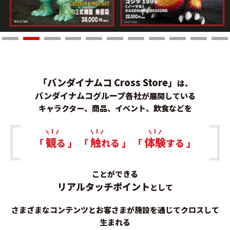
「バンダイナムコ
Cross Store
」
は、
バンダイナムコグループ各社
が展開している
キャラクター、商品、イベント、飲食などを
観
触
体験
「
る 」 「
れる 」 「
する 」
ことができる
リアルタッチポイント
として
さまざまなコンテンツとお客さまが施設を通じてクロスして
生まれる