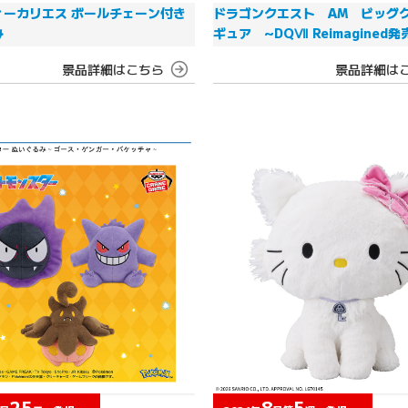
ィーカリエス ボールチェーン付き
ドラゴンクエスト AM ビッグ
み
ギュア ~DQⅦ Reimagined
25
8
5