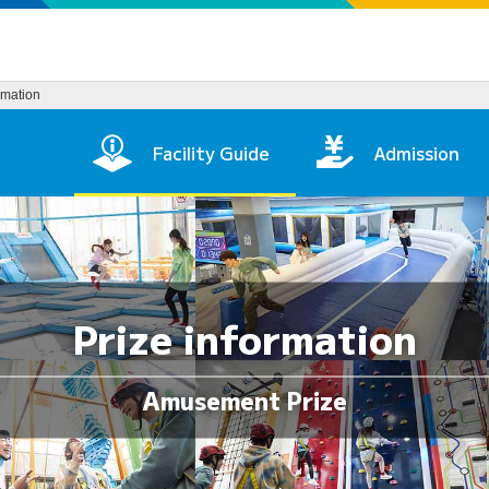
rmation
in Page
Facility Guide
Admission
Prize information