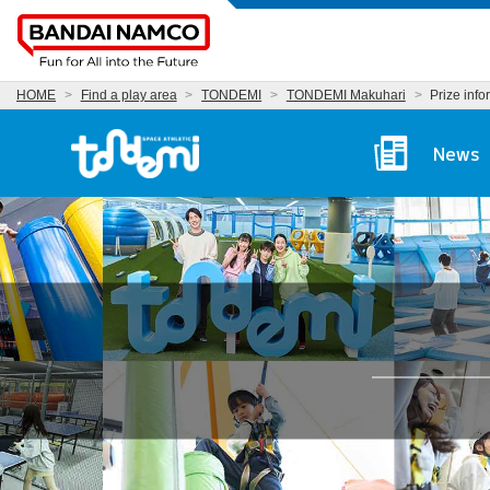
HOME
Find a play area
TONDEMI
TONDEMI Makuhari
Prize info
Tondemi Makuhari Ma
News