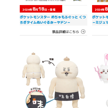
8
18
8
2026年
月
日～登場
2026年
ポケットモンスター めちゃもふぐっと くつ
ポケット
ろぎタイムぬいぐるみ～ヤドン～
～ミジュ