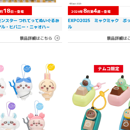
18
8
4
月
日～登場
2026年
月第
週～登場
モンスター つれてってぬいぐるみ
EXPO2025 ミャクミャク ぷ
マル・ヒバニー・ニャオハ～
ル