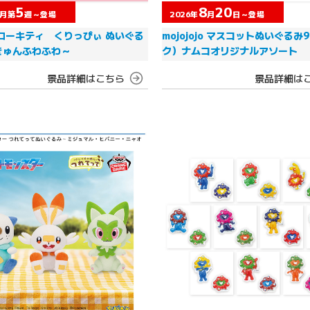
5
8
20
月第
週～登場
2026年
月
日～登場
ローキティ くりっぴぃ ぬいぐる
mojojojo マスコットぬいぐるみ
きゅんふわふわ～
ク）ナムコオリジナルアソート