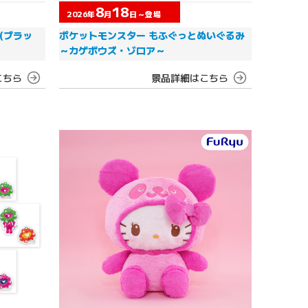
8
18
2026年
月
日～登場
9(ブラッ
ポケットモンスター もふぐっとぬいぐるみ
～カゲボウズ・ゾロア～