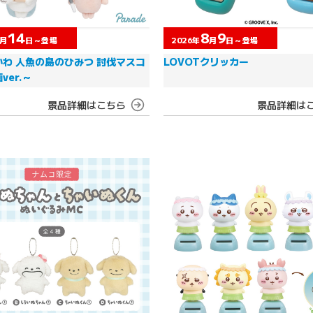
14
8
9
月
日～登場
2026年
月
日～登場
わ 人魚の島のひみつ 討伐マスコ
LOVOTクリッカー
ver.～