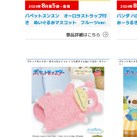
8
5
8
2026年
月第
週～登場
2026年
パペットスンスン オーロラストラップ付
パンダ ハ
き ぬいぐるみマスコット フルーツver.
み～うる