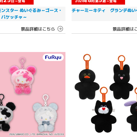
月
日～登場
2026年
月第
週～登場
モンスター ぬいぐるみ～ゴース・
チャーミーキティ グランデぬい
・バケッチャ～