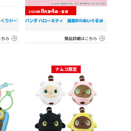
8
4
2026年
月第
週～登場
っくりシー
パンダ ハローキティ 超超BIGぬいぐるみ