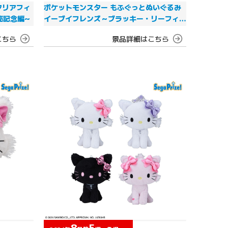
クリアフィ
ポケットモンスター もふぐっとぬいぐるみ
発売記念編~
イーブイフレンズ～ブラッキー・リーフィア
～おひるねver.
8
5