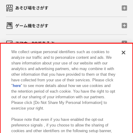
あそび場をさがす
ゲーム機をさがす
スマホ・PCであそぶ
We collect unique personal identifiers such as cookies to
analyze our traffic and to personalize content and ads. We
イベント・キャンペーン
share information about your use of our website with our
analytics and advertising partners, who may combine it with
other information that you have provided to them or that they
have collected from your use of their services. Please click
"
here
" to see more details about how we use cookies and
関連会社
サステナビリティ
サイトポリシー
the retention period of each cookie. You have the right to opt
out of our sharing of your information with our partners.
プライバシーポリシー
ウェブアクセシビリティ方針と検証結果
Please click [Do Not Share My Personal Information] to
exercise your right.
お取引先さまとともに
食品のご提供について
カスタマーハラスメント対応方針
よくあるご質問・お問い合わせ
Please note that even if you have enabled the opt-out
preference signals , if you choose to allow the sharing of
cookies and other identifiers on the following setup banner,