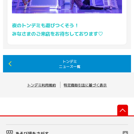
夜のトンデミも遊びつくそう！
みなさまのご来店をお待ちしております♡
トンデミ
ニュース一覧
トンデミ利用規約
特定商取引法に基づく表示
先
あそび場をさがす