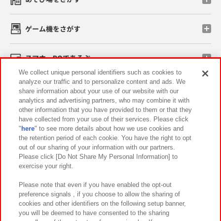
ゲーム機をさがす
スマホ・PCであそぶ
We collect unique personal identifiers such as cookies to
analyze our traffic and to personalize content and ads. We
イベント・キャンペーン
share information about your use of our website with our
analytics and advertising partners, who may combine it with
other information that you have provided to them or that they
have collected from your use of their services. Please click
"
here
" to see more details about how we use cookies and
関連会社
サステナビリティ
サイトポリシー
the retention period of each cookie. You have the right to opt
out of our sharing of your information with our partners.
プライバシーポリシー
ウェブアクセシビリティ方針と検証結果
Please click [Do Not Share My Personal Information] to
exercise your right.
お取引先さまとともに
食品のご提供について
カスタマーハラスメント対応方針
よくあるご質問・お問い合わせ
Please note that even if you have enabled the opt-out
preference signals , if you choose to allow the sharing of
cookies and other identifiers on the following setup banner,
you will be deemed to have consented to the sharing