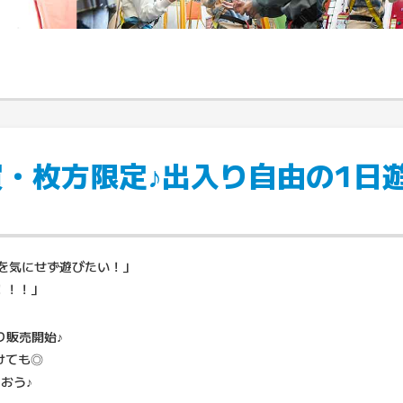
・枚方限定♪出入り自由の1日
を気にせず遊びたい！」
！！！」
より販売開始♪
けても◎
おう♪