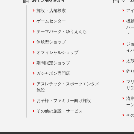
施設・店舗検索
アイ
ゲームセンター
機
バ
テーマパーク・ゆうえんち
ト
体験型ショップ
ジ
イ
オフィシャルショップ
太
期間限定ショップ
釣
ガシャポン専門店
マ
アスレチック・スポーツエンタメ
リD
施設
湾
お子様・ファミリー向け施設
ーン
その他の施設・サービス
そ