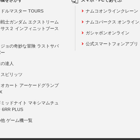
ドルマスター TOURS
ナムコオンラインクレーン
動戦士ガンダム エクストリーム
ナムコパークス オンライ
ーサス２ インフィニットブース
ガシャポンオンライン
公式スマートフォンアプリ
ョジョの奇妙な冒険 ラストサバ
バー
鼓の達人
りスピリッツ
リオカート アーケードグランプ
X
岸ミッドナイト マキシマムチュ
 6RR PLUS
の他 ゲーム機一覧