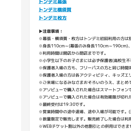
トンデミ幕張
トンデミ横須賀
トンデミ枚方
▶注意事項：
※幕張・横須賀・枚方はトンデミ初回利用の方は別
※身長110cm～(幕張のみ身長110cm～190cm
※利用時間は開店から閉店までです。
※小学生以下のお子さまには必ず保護者(高校生不
※保護者入場の方も、フリーパスの方と同じ時間
※保護者入場の方は各アクティビティ、キッズエ
※ご来場になるみなさまおそろいのうえ、まとめ
※アソビューで購入された場合はスマートフォン
※アソビューで購入された場合は有効期限が切れ
※最終受付は19:30です。
※営業時間中の途中退場、途中入場が可能です。(途
※数量限定で販売します。販売終了した場合は利
※WEBチケット割以外の他割引との併用はできま