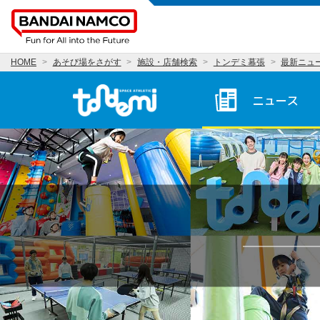
HOME
あそび場をさがす
施設・店舗検索
トンデミ幕張
最新ニュ
トンデミ幕張 HOME
ニュース