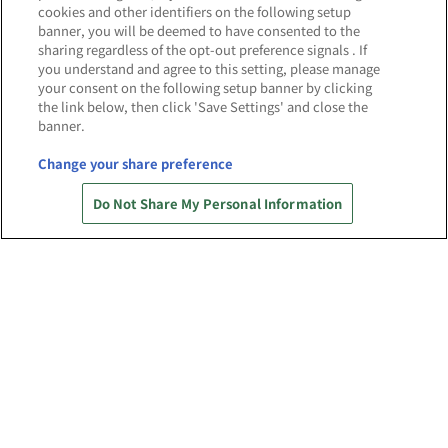
「PERSONA Memoria」開催！｜東京会場
cookies and other identifiers on the following setup
(10/9～12/6)
banner, you will be deemed to have consented to the
sharing regardless of the opt-out preference signals . If
2026.7.16
you understand and agree to this setting, please manage
your consent on the following setup banner by clicking
「JUJUTSU KAISEN WORLD」開催！｜東京会
場(8/7～9/27)
the link below, then click 'Save Settings' and close the
banner.
2026.6.10
Change your share preference
バンダイナムコグループのガンダム関連商品が
多数そろう「ガンダムシリーズポップアップコ
Do Not Share My Personal Information
ーナー」
2025.12.11
コミカライズ記念『機動戦士ガンダム 水星の
魔女』 メカぐるみ プリントまつり開催！！
(12/17～8/30)
権利表記一覧を表示