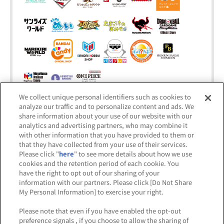
We collect unique personal identifiers such as cookies to
※出店オフィシャルショップは五十音順です。
analyze our traffic and to personalize content and ads. We
share information about your use of our website with our
analytics and advertising partners, who may combine it
with other information that you have provided to them or
NEWS
that they have collected from your use of their services.
お知らせ
Please click "
here
" to see more details about how we use
cookies and the retention period of each cookie. You
have the right to opt out of our sharing of your
information with our partners. Please click [Do Not Share
My Personal Information] to exercise your right.
2026.8.4
Please note that even if you have enabled the opt-out
preference signals , if you choose to allow the sharing of