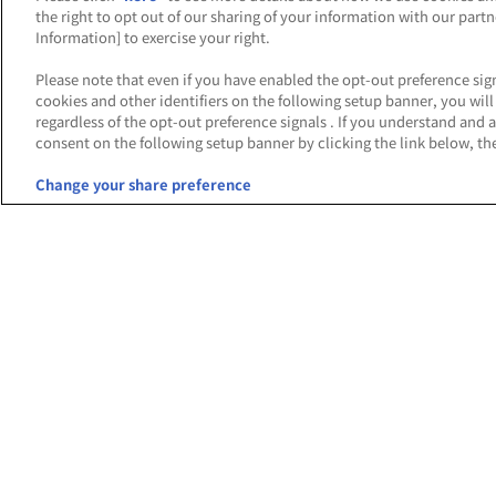
the right to opt out of our sharing of your information with our part
Information] to exercise your right.
Please note that even if you have enabled the opt-out preference sign
cookies and other identifiers on the following setup banner, you wi
regardless of the opt-out preference signals . If you understand and 
consent on the following setup banner by clicking the link below, the
Change your share preference
あそび場をさがす
ゲーム
施設・店舗検索
アイ
ゲームセンター
機動
バー
テーマパーク・ゆうえんち
ト
体験型ショップ
ジョ