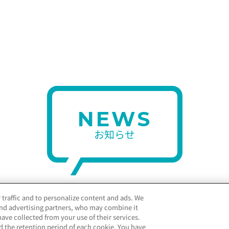
NEWS
お知らせ
 traffic and to personalize content and ads. We
and advertising partners, who may combine it
ave collected from your use of their services.
ss Store 仙台」4/18(金)OPEN当日の様子を公開！
d the retention period of each cookie. You have