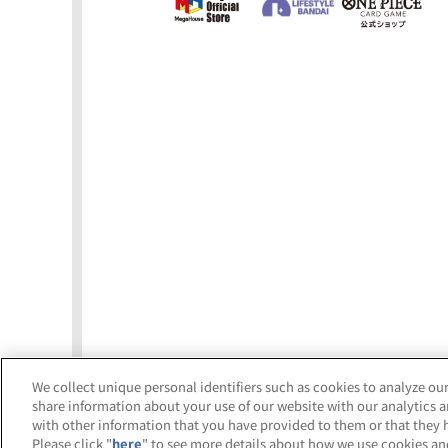
We collect unique personal identifiers such as cookies to analyze our
share information about your use of our website with our analytics 
with other information that you have provided to them or that they h
「バンダイナムコ Cro
2025.6.13
Please click "
here
" to see more details about how we use cookies an