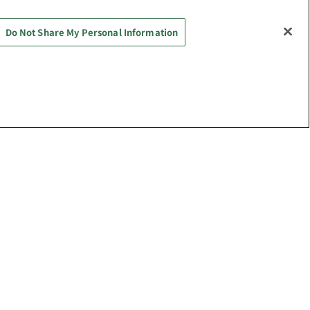
Do Not Share My Personal Information
先頭へ戻
イベント・キャンペーン
ナムコパークス
ストア
お店で開催するイベント・キャンペ
ーン
アーケードゲーム 各タイトルの大
会・イベント・キャンペーン