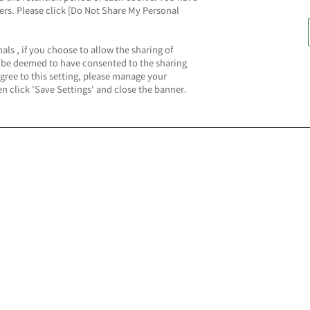
ners. Please click [Do Not Share My Personal
als , if you choose to allow the sharing of
ll be deemed to have consented to the sharing
agree to this setting, please manage your
n click 'Save Settings' and close the banner.
権利表記一覧を表示
機をさがす
スマホ・PCであそぶ
ドルマスター TOURS
ナムコオンラインクレーン
戦士ガンダム エクストリーム
ナムコパークス オンライン
サス２ インフィニットブース
ガシャポンオンライン
公式スマートフォンアプリ
ジョの奇妙な冒険 ラストサバ