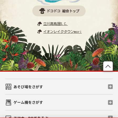
ドコドコ 総合トップ
立川髙島屋S.C.
イオンレイクタウンmori
先
あそび場をさがす
ゲーム機をさがす