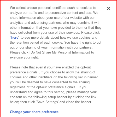
スマホ・PCであそぶ
We collect unique personal identifiers such as cookies to
analyze our traffic and to personalize content and ads. We
イベント・キャンペーン
share information about your use of our website with our
analytics and advertising partners, who may combine it with
other information that you have provided to them or that they
have collected from your use of their services. Please click
"
here
" to see more details about how we use cookies and
関連会社
サステナビリティ
サイトポリシー
the retention period of each cookie. You have the right to opt
out of our sharing of your information with our partners.
プライバシーポリシー
ウェブアクセシビリティ方針と検証結果
Please click [Do Not Share My Personal Information] to
exercise your right.
お取引先さまとともに
食品のご提供について
カスタマーハラスメント対応方針
よくあるご質問・お問い合わせ
Please note that even if you have enabled the opt-out
preference signals , if you choose to allow the sharing of
cookies and other identifiers on the following setup banner,
you will be deemed to have consented to the sharing
regardless of the opt-out preference signals . If you
understand and agree to this setting, please manage your
consent on the following setup banner by clicking the link
below, then click 'Save Settings' and close the banner.
©Bandai Namco Amusement Inc.
©Bandai Namco Amusement Lab Inc.
Change your share preference
©Bandai Namco Experience Inc.