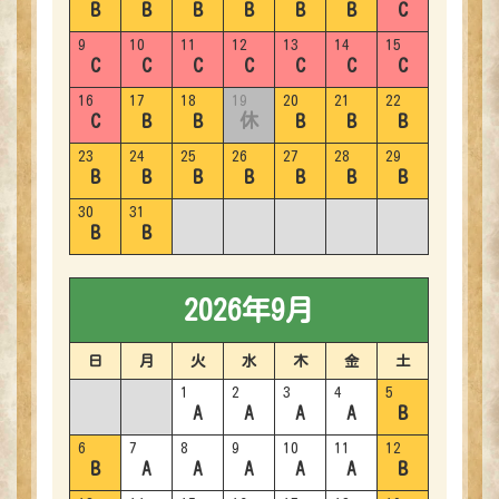
B
B
B
B
B
B
C
9
10
11
12
13
14
15
C
C
C
C
C
C
C
16
17
18
19
20
21
22
C
B
B
休
B
B
B
23
24
25
26
27
28
29
B
B
B
B
B
B
B
30
31
B
B
2026年9月
日
月
火
水
木
金
土
1
2
3
4
5
A
A
A
A
B
6
7
8
9
10
11
12
B
A
A
A
A
A
B