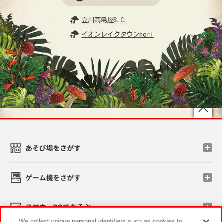
立川髙島屋S.C.
イオンレイクタウンmori
先
あそび場をさがす
ゲーム機をさがす
スマホ・PCであそぶ
We collect unique personal identifiers such as cookies to