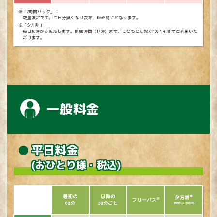
※「2時間パック」：
数量限定です。当日分無くなり次第、販売終了となります。
※「夕方割」：
毎日16時から販売します。閉店時間（17時）まで、こどもと幼児が100円引きでご利用いた
だけます。
一般料金
平日料金
(おひとり様・税込)
最初の
以降の
※
夕方割
※
フリーパス
60分
30分ごと
16時より販売