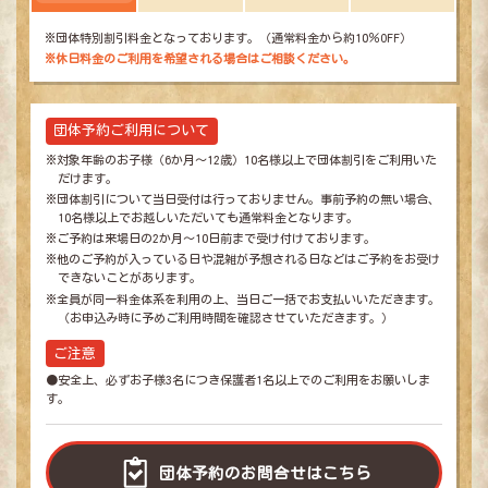
※団体特別割引料金となっております。（通常料金から約10％OFF）
※休日料金のご利用を希望される場合はご相談ください。
団体予約ご利用について
※対象年齢のお子様（6か月～12歳）10名様以上で団体割引をご利用いた
だけます。
※団体割引について当日受付は行っておりません。事前予約の無い場合、
10名様以上でお越しいただいても通常料金となります。
※ご予約は来場日の2か月～10日前まで受け付けております。
※他のご予約が入っている日や混雑が予想される日などはご予約をお受け
できないことがあります。
※全員が同一料金体系を利用の上、当日ご一括でお支払いいただきます。
（お申込み時に予めご利用時間を確認させていただきます。）
ご注意
●安全上、必ずお子様3名につき保護者1名以上でのご利用をお願いしま
す。
団体予約のお問合せはこちら