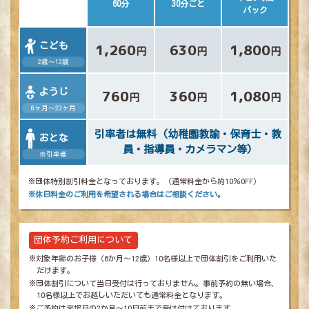
60分
30分ごと
パック
こども
1,260
630
1,800
立川髙島屋S.C.
円
円
円
2歳～12歳
トップページ
ようじ
760
360
1,080
円
円
円
ドコドコとは？
6ヶ月～23ヶ月
きのこのこ図鑑
引率者は無料 (幼稚園教諭・保育士・教
おとな
冒険あそび紹介
員・指導員・カメラマン等)
※引率者
最新ニュース
※団体特別割引料金となっております。（通常料金から約10％OFF）
※休日料金のご利用を希望される場合はご相談ください。
料金・ご利用案内
団体予約お問い合わせ
団体予約ご利用について
よくあるご質問
※対象年齢のお子様（6か月～12歳）10名様以上で団体割引をご利用いた
だけます。
営業時間・アクセス
※団体割引について当日受付は行っておりません。事前予約の無い場合、
10名様以上でお越しいただいても通常料金となります。
ドコドコ 総合トップへ
※ご予約は来場日の2か月～10日前まで受け付けております。