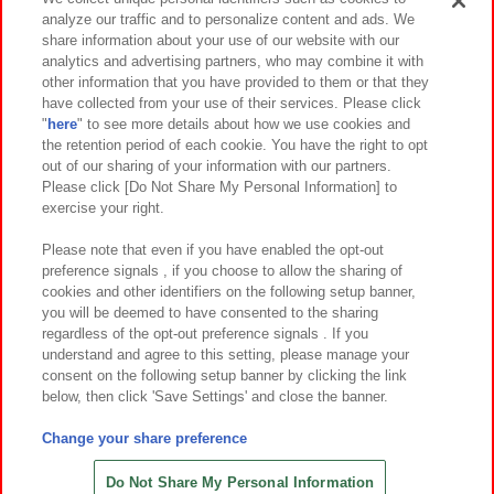
analyze our traffic and to personalize content and ads. We
イベント・キャンペーン
share information about your use of our website with our
analytics and advertising partners, who may combine it with
other information that you have provided to them or that they
have collected from your use of their services. Please click
"
here
" to see more details about how we use cookies and
関連会社
サステナビリティ
サイトポリシー
the retention period of each cookie. You have the right to opt
out of our sharing of your information with our partners.
プライバシーポリシー
ウェブアクセシビリティ方針と検証結果
Please click [Do Not Share My Personal Information] to
exercise your right.
お取引先さまとともに
食品のご提供について
カスタマーハラスメント対応方針
よくあるご質問・お問い合わせ
Please note that even if you have enabled the opt-out
preference signals , if you choose to allow the sharing of
cookies and other identifiers on the following setup banner,
you will be deemed to have consented to the sharing
regardless of the opt-out preference signals . If you
understand and agree to this setting, please manage your
consent on the following setup banner by clicking the link
below, then click 'Save Settings' and close the banner.
©Bandai Namco Amusement Inc.
©Bandai Namco Amusement Lab Inc.
Change your share preference
©Bandai Namco Experience Inc.
©HANAYASHIKI Co., Ltd. All Rights Reserved.
Do Not Share My Personal Information