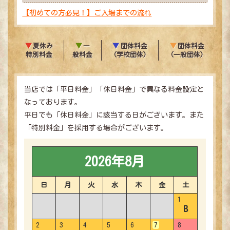
【初めての方必見！】ご入場までの流れ
夏休み
一
団体料金
団体料金
特別料金
般料金
(学校団体)
(一般団体)
当店では「平日料金」「休日料金」で異なる料金設定と
なっております。
平日でも「休日料金」に該当する日がございます。また
「特別料金」を採用する場合がございます。
2026年8月
日
月
火
水
木
金
土
1
B
2
3
4
5
6
7
8