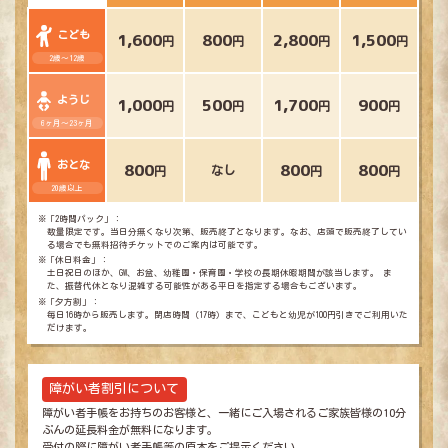
こども
1,600
800
2,800
1,500
円
円
円
円
2歳～12歳
ようじ
1,000
500
1,700
900
円
円
円
円
6ヶ月～23ヶ月
おとな
800
800
800
なし
円
円
円
20歳以上
※「2時間パック」：
数量限定です。当日分無くなり次第、販売終了となります。なお、店頭で販売終了してい
る場合でも無料招待チケットでのご案内は可能です。
※「休日料金」：
土日祝日のほか、GW、お盆、幼稚園・保育園・学校の長期休暇期間が該当します。 ま
た、振替代休となり混雑する可能性がある平日を指定する場合もございます。
※「夕方割」：
毎日16時から販売します。閉店時間（17時）まで、こどもと幼児が100円引きでご利用いた
だけます。
障がい者割引について
障がい者手帳をお持ちのお客様と、一緒にご入場されるご家族皆様の10分
ぶんの延長料金が無料になります。
受付の際に障がい者手帳等の原本をご提示ください。