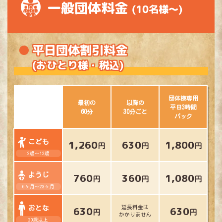
一般団体料金
(10名様～)
平日団体割引料金
(おひとり様・税込)
団体様専用
最初の
以降の
平日3時間
60分
30分ごと
パック
こども
1,260
630
1,800
円
円
円
2歳～12歳
ようじ
760
360
1,080
円
円
円
6ヶ月～23ヶ月
おとな
630
延長料金は
630
円
円
かかりません
20歳以上