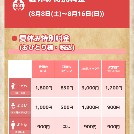
(8月8日(土)～8月16日(日))
夏休み特別料金
(おひとり様・税込)
最初の
以降の
※
夕方割
※
2時間パック
60分
30分ごと
16時より販売
こども
1,800
850
3,000
1,700
円
円
円
円
2歳～12歳
ようじ
1,000
500
1,800
900
円
円
円
円
6ヶ月～23ヶ月
おとな
900
900
900
なし
円
円
円
20歳以上