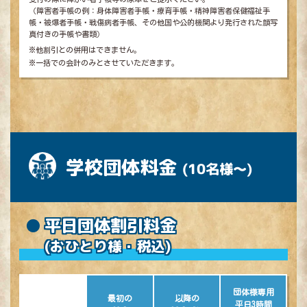
（障害者手帳の例：身体障害者手帳・療育手帳・精神障害者保健福祉手
帳・被爆者手帳・戦傷病者手帳、その他国や公的機関より発行された顔写
真付きの手帳や書類）
※他割引との併用はできません。
※一括での会計のみとさせていただきます。
学校団体料金
(10名様～)
平日団体割引料金
(おひとり様・税込)
団体様専用
最初の
以降の
平日3時間