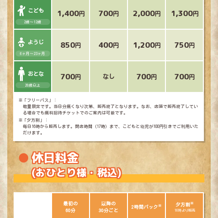
こども
1,400
700
2,000
1,300
円
円
円
円
2歳～12歳
ようじ
850
400
1,200
750
円
円
円
円
6ヶ月～23ヶ月
おとな
700
700
700
なし
円
円
円
20歳以上
※「フリーパス」：
数量限定です。当日分無くなり次第、販売終了となります。なお、店頭で販売終了してい
る場合でも無料招待チケットでのご案内は可能です。
※「夕方割」：
毎日16時から販売します。閉店時間（17時）まで、こどもと幼児が100円引きでご利用いた
だけます。
休日料金
(おひとり様・税込)
最初の
以降の
※
夕方割
※
2時間パック
60分
30分ごと
16時より販売