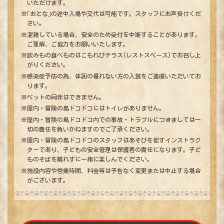
いただけます。
※｢おとな｣の途中入場や交代は可能です。スタッフにお声掛けくだ
さい。
※混雑している場合、安全のため受付を中断することがあります。
ご理解、ご協力をお願いいたします。
※飲みもの食べものはこもれびテラス(レストスペース)でお召し上
がりください。
※感染症予防の為、体調の優れない方の入館をご遠慮いただいてお
ります。
※ペットの同伴はできません。
※屋内・冒険の島ドコドコにはトイレがありません。
※屋内・冒険の島ドコドコ内での事故・トラブルにつきましては一
切の責任を負いかねますのでご了承ください。
※屋内・冒険の島ドコドコのスタッフはあそびを促すインストラク
ターであり、子どもの安全管理は保護者の責任になります。子ど
ものそばを離れずに一緒に楽しんでください。
※施設内容や営業時間、料金等は予告なく変更または中止する場合
がございます。