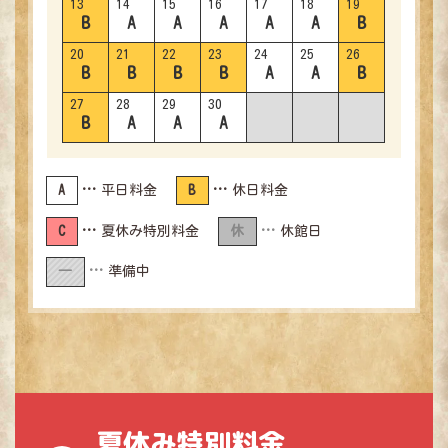
13
14
15
16
17
18
19
B
A
A
A
A
A
B
20
21
22
23
24
25
26
B
B
B
B
A
A
B
27
28
29
30
B
A
A
A
A
平日料金
B
休日料金
C
夏休み特別料金
休
休館日
―
準備中
夏休み特別料金