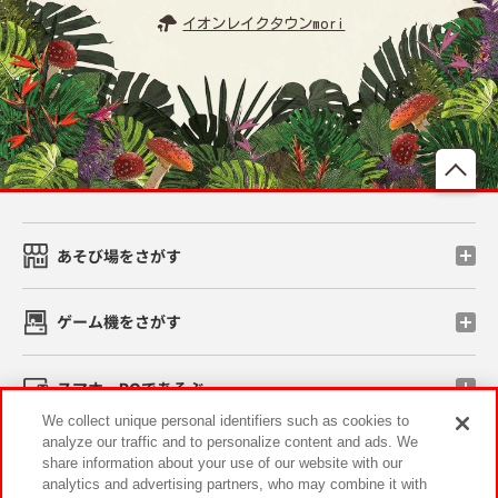
イオンレイクタウンmori
先
あそび場をさがす
ゲーム機をさがす
スマホ・PCであそぶ
We collect unique personal identifiers such as cookies to
analyze our traffic and to personalize content and ads. We
イベント・キャンペーン
share information about your use of our website with our
analytics and advertising partners, who may combine it with