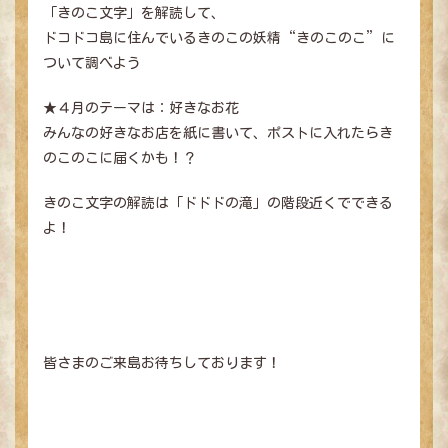
「きのこ文字」を解読して、
ドコドコ島に住んでいるきのこの妖精“きのこのこ”に
ついて調べよう
トップページ
★４月のテーマは：好きなお花
ドコドコとは？
みんなの好きなお店を紙に書いて、ポストに入れたらき
きのこのこ図鑑
のこのこに届くかも！？
冒険あそび紹介
きのこ文字の解読は「ドドドの滝」の階段近くでできる
最新ニュース
よ！
店舗一覧
皆さまのご来島お待ちしております！