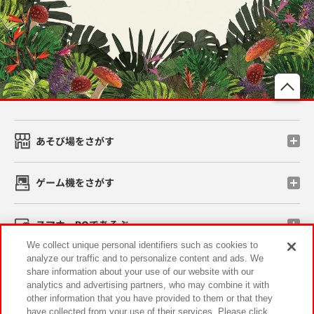
先
あそび場をさがす
ゲーム機をさがす
スマホ・PCであそぶ
We collect unique personal identifiers such as cookies to
analyze our traffic and to personalize content and ads. We
イベント・キャンペーン
share information about your use of our website with our
analytics and advertising partners, who may combine it with
other information that you have provided to them or that they
have collected from your use of their services. Please click