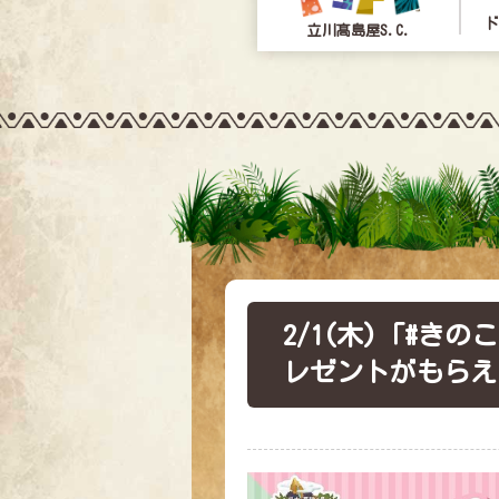
ド
立川髙島屋S.C.
2/1(木)「#き
レゼントがもらえ