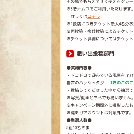
その場でもらえてすぐ使えるクレー
※3階ナムコでご利用いただけます
詳しくは
コチラ
！
※1投稿につきチケット最大4名分
※再投稿・複数投稿によるチケット
※チケット詳細についてはチケット
思い出投稿部門
●実施内容●
・ドコドコで遊んでいる風景をInstagr
指定のハッシュタグ「
#きのこの
・投稿してくださった中から抽選で
※写真/動画どちらでも構いません
※キャンペーン期間外に撮影したも
※鍵ありアカウントは対象外です。
●当選人数●
5組10名さま