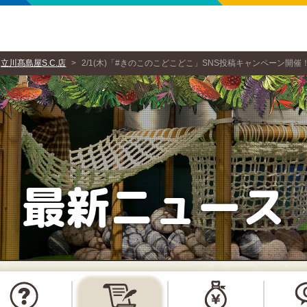
立川髙島屋S.C.店
2/1(木)「#きのこのこどこどこ」SNS投稿キャンペーン
最新ニュース