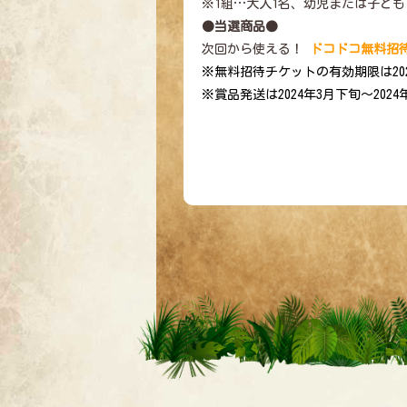
※1組…大人1名、幼児または子ども
●当選商品●
次回から使える！
ドコドコ無料招待
※無料招待チケットの有効期限は20
※賞品発送は2024年3月下旬～20