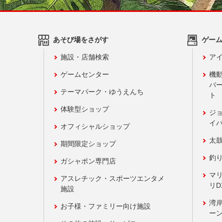
あそび場をさがす
ゲー
施設・店舗検索
アイ
ゲームセンター
機
バ
テーマパーク・ゆうえんち
ト
体験型ショップ
ジ
イ
オフィシャルショップ
太
期間限定ショップ
釣
ガシャポン専門店
マ
アスレチック・スポーツエンタメ
リD
施設
湾
お子様・ファミリー向け施設
ーン