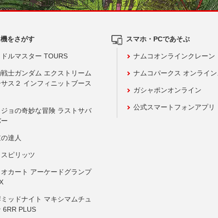
立川髙島屋S.C.
イオンレイクタウンmori
ム機をさがす
スマホ・PCであそぶ
ドルマスター TOURS
ナムコオンラインクレーン
動戦士ガンダム エクストリーム
ナムコパークス オンライ
ーサス２ インフィニットブース
ガシャポンオンライン
公式スマートフォンアプリ
ョジョの奇妙な冒険 ラストサバ
バー
鼓の達人
りスピリッツ
リオカート アーケードグランプ
X
岸ミッドナイト マキシマムチュ
 6RR PLUS