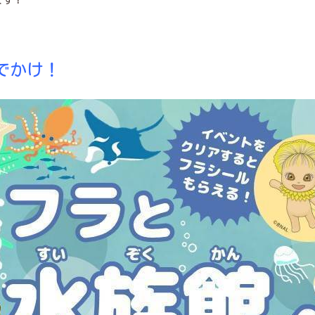
です！
でかけ！