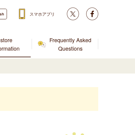
Twitter
facebook
スマホアプリ
ish
store
Frequently Asked
formation
Questions