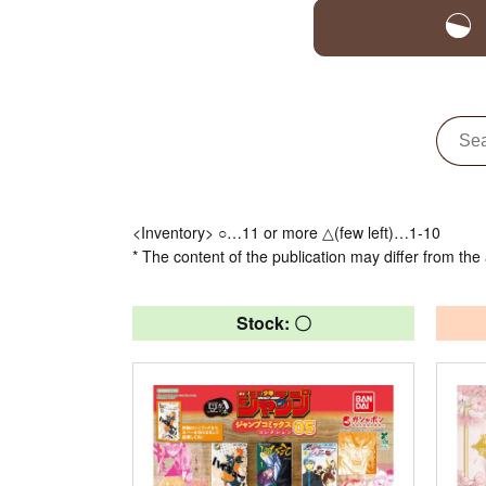
<Inventory> ○…11 or more △(few left)…1-10
* The content of the publication may differ from the 
Stock: 〇