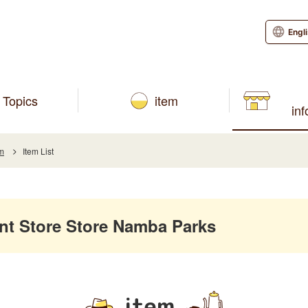
Engl
Topics
item
in
em
Item List
 Store Store Namba Parks
item