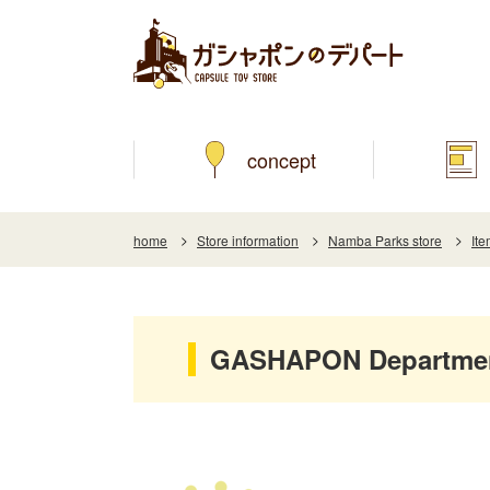
concept
home
Store information
Namba Parks store
It
GASHAPON Department