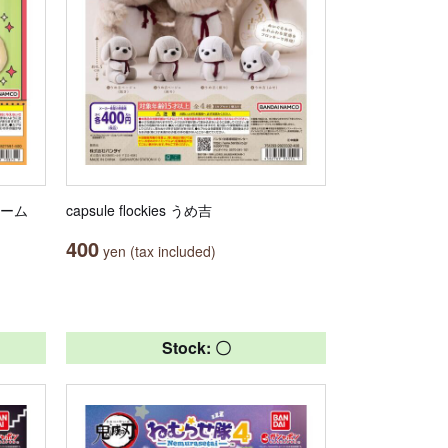
ャーム
capsule flockies うめ吉
400
yen (tax included)
Stock: 〇