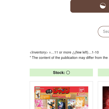
<Inventory> ○…11 or more △(few left)…1-10
* The content of the publication may differ from the 
Stock: 〇