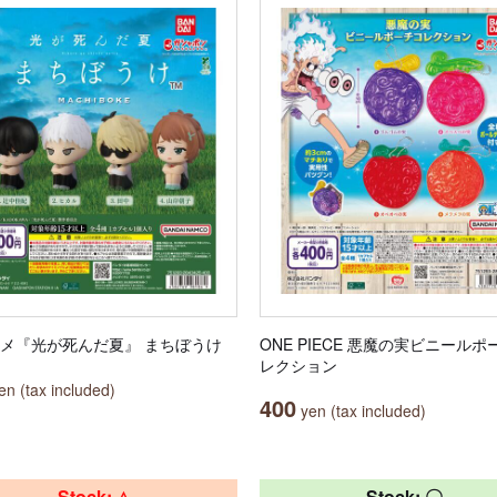
ニメ『光が死んだ夏』 まちぼうけ
ONE PIECE 悪魔の実ビニールポ
レクション
n (tax included)
400
yen (tax included)
Stock: △
Stock: 〇