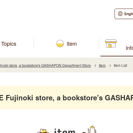
Engl
Topics
item
in
oki store, a bookstore's GASHAPON Department Store
Item
Item List
ujinoki store, a bookstore's GASHA
item