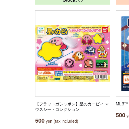
【フラットガシャポン】星のカービィ マ
MLB™ 
ウスシートコレクション
500
ye
500
yen (tax included)