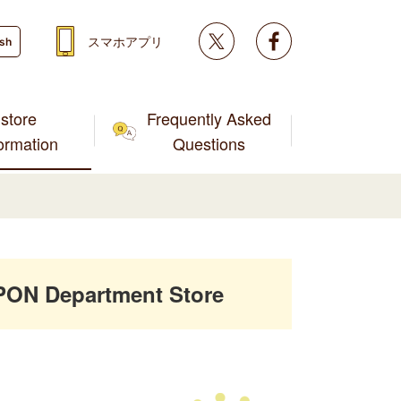
Twitter
facebook
スマホアプリ
ish
store
Frequently Asked
formation
Questions
PON Department Store