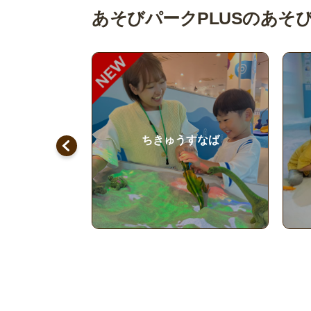
あそびパークPLUSのあそ
すなば
屋内砂浜 海の子