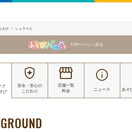
あそび
シュライヒ
TOPページへ戻る
店舗一覧
安全・安心の
ーク
ニュース
あそ
料金
こだわり
あそび
YGROUND