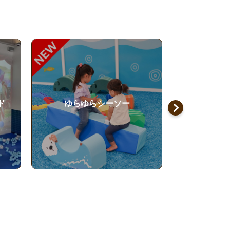
風の丘
アス