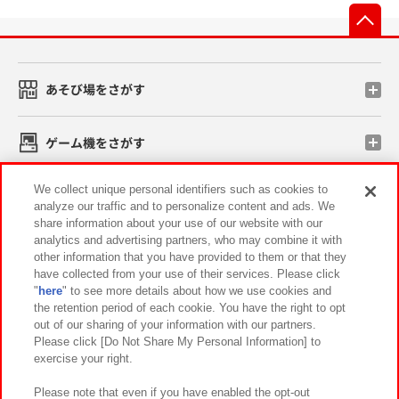
先
あそび場をさがす
ゲーム機をさがす
We collect unique personal identifiers such as cookies to
スマホ・PCであそぶ
analyze our traffic and to personalize content and ads. We
share information about your use of our website with our
analytics and advertising partners, who may combine it with
イベント・キャンペーン
other information that you have provided to them or that they
have collected from your use of their services. Please click
"
here
" to see more details about how we use cookies and
the retention period of each cookie. You have the right to opt
out of our sharing of your information with our partners.
関連会社
サステナビリティ
サイトポリシー
Please click [Do Not Share My Personal Information] to
プライバシーポリシー
ウェブアクセシビリティ方針と検証結果
exercise your right.
お取引先さまとともに
食品のご提供について
Please note that even if you have enabled the opt-out