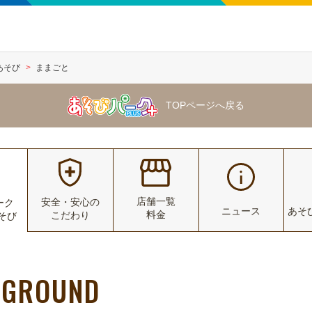
あそび
ままごと
TOPページへ戻る
店舗一覧
安全・安心の
ーク
ニュース
あそ
料金
こだわり
あそび
YGROUND