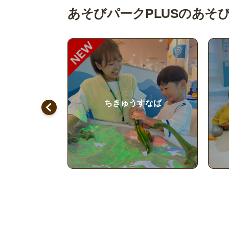
あそびパークPLUSのあそ
すなば
屋内砂浜 海の子