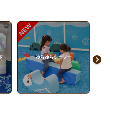
風の丘
アス