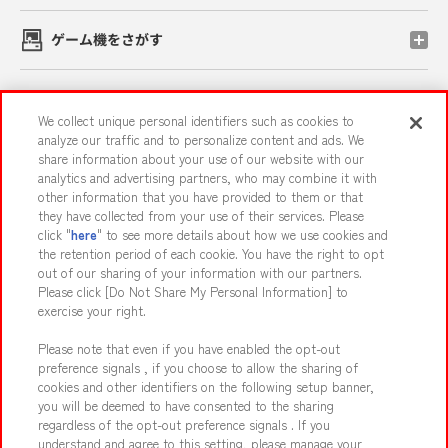
ゲーム機をさがす
スマホ・PCであそぶ
We collect unique personal identifiers such as cookies to
analyze our traffic and to personalize content and ads. We
share information about your use of our website with our
イベント・キャンペーン
analytics and advertising partners, who may combine it with
other information that you have provided to them or that
they have collected from your use of their services. Please
click "
here
" to see more details about how we use cookies and
the retention period of each cookie. You have the right to opt
関連会社
サステナビリティ
サイトポリシー
out of our sharing of your information with our partners.
プライバシーポリシー
ウェブアクセシビリティ方針と検証結果
Please click [Do Not Share My Personal Information] to
exercise your right.
お取引先さまとともに
食品のご提供について
Please note that even if you have enabled the opt-out
カスタマーハラスメント対応方針
よくあるご質問・お問い合わせ
preference signals , if you choose to allow the sharing of
cookies and other identifiers on the following setup banner,
you will be deemed to have consented to the sharing
regardless of the opt-out preference signals . If you
understand and agree to this setting, please manage your