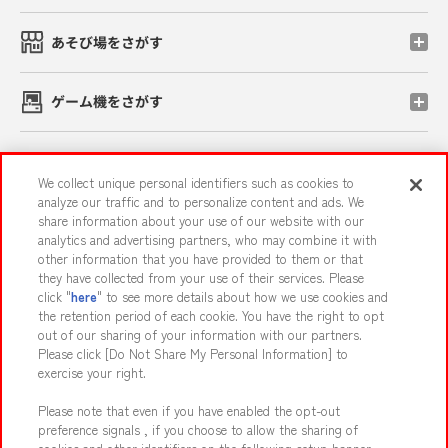
あそび場をさがす
ゲーム機をさがす
スマホ・PCであそぶ
We collect unique personal identifiers such as cookies to
analyze our traffic and to personalize content and ads. We
share information about your use of our website with our
イベント・キャンペーン
analytics and advertising partners, who may combine it with
other information that you have provided to them or that
they have collected from your use of their services. Please
click "
here
" to see more details about how we use cookies and
the retention period of each cookie. You have the right to opt
関連会社
サステナビリティ
サイトポリシー
out of our sharing of your information with our partners.
プライバシーポリシー
ウェブアクセシビリティ方針と検証結果
Please click [Do Not Share My Personal Information] to
exercise your right.
お取引先さまとともに
食品のご提供について
Please note that even if you have enabled the opt-out
カスタマーハラスメント対応方針
よくあるご質問・お問い合わせ
preference signals , if you choose to allow the sharing of