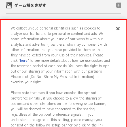
ゲーム機をさがす
スマホ・PCであそぶ
We collect unique personal identifiers such as cookies to
analyze our traffic and to personalize content and ads. We
share information about your use of our website with our
イベント・キャンペーン
analytics and advertising partners, who may combine it with
other information that you have provided to them or that
they have collected from your use of their services. Please
click "
here
" to see more details about how we use cookies and
the retention period of each cookie. You have the right to opt
関連会社
サステナビリティ
サイトポリシー
out of our sharing of your information with our partners.
プライバシーポリシー
ウェブアクセシビリティ方針と検証結果
Please click [Do Not Share My Personal Information] to
exercise your right.
お取引先さまとともに
食品のご提供について
Please note that even if you have enabled the opt-out
カスタマーハラスメント対応方針
よくあるご質問・お問い合わせ
preference signals , if you choose to allow the sharing of
cookies and other identifiers on the following setup banner,
you will be deemed to have consented to the sharing
regardless of the opt-out preference signals . If you
understand and agree to this setting, please manage your
consent on the following setup banner by clicking the link