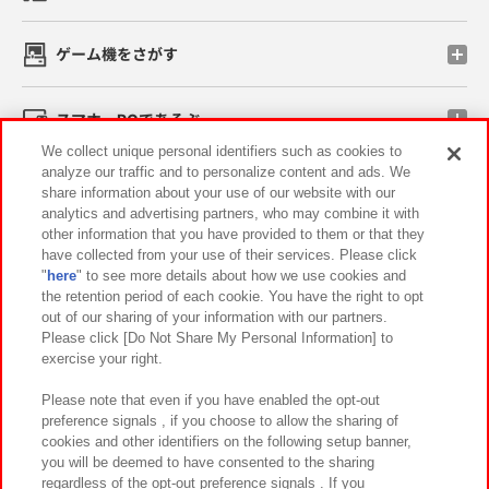
ゲーム機をさがす
スマホ・PCであそぶ
We collect unique personal identifiers such as cookies to
analyze our traffic and to personalize content and ads. We
イベント・キャンペーン
share information about your use of our website with our
analytics and advertising partners, who may combine it with
other information that you have provided to them or that they
have collected from your use of their services. Please click
"
here
" to see more details about how we use cookies and
関連会社
サステナビリティ
サイトポリシー
the retention period of each cookie. You have the right to opt
out of our sharing of your information with our partners.
プライバシーポリシー
ウェブアクセシビリティ方針と検証結果
Please click [Do Not Share My Personal Information] to
exercise your right.
お取引先さまとともに
食品のご提供について
カスタマーハラスメント対応方針
よくあるご質問・お問い合わせ
Please note that even if you have enabled the opt-out
preference signals , if you choose to allow the sharing of
cookies and other identifiers on the following setup banner,
you will be deemed to have consented to the sharing
regardless of the opt-out preference signals . If you