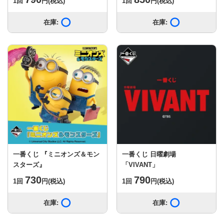
1回
円
(税込)
1回
円
(税込)
在庫:
在庫あり
在庫:
在庫あり
一番くじ 『ミニオンズ＆モン
一番くじ 日曜劇場
スターズ』
「VIVANT」
730
790
1回
円
(税込)
1回
円
(税込)
在庫:
在庫あり
在庫:
在庫あり