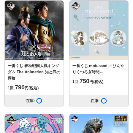
一番くじ 春秋戦国大戦キング
一番くじ mofusand ～ひんや
ダム The Animation 知と武の
りくつろぎ時間～
両輪
750
1回
円
(税込)
790
1回
円
(税込)
在庫:
在庫あり
在庫:
在庫あり