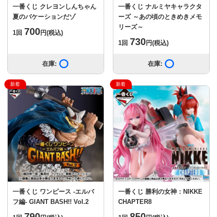
一番くじ クレヨンしんちゃん
一番くじ ナルミヤキャラクタ
夏のバケーションだゾ
ーズ ～あの頃のときめきメモ
リーズ～
700
1回
円
(税込)
730
1回
円
(税込)
在庫:
在庫あり
在庫:
在庫あり
一番くじ ワンピース -エルバ
一番くじ 勝利の女神：NIKKE
フ編- GIANT BASH!! Vol.2
CHAPTER8
790
850