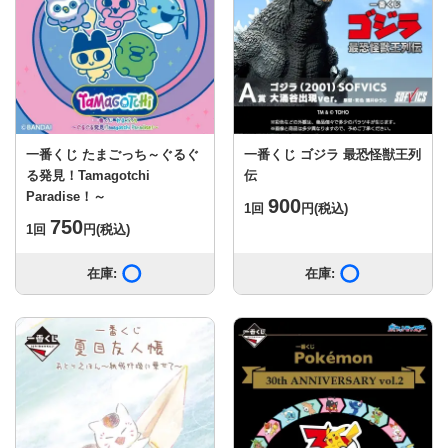
一番くじ たまごっち～ぐるぐ
一番くじ ゴジラ 最恐怪獣王列
る発見！Tamagotchi
伝
Paradise！～
900
1回
円
(税込)
750
1回
円
(税込)
在庫:
在庫あり
在庫:
在庫あり