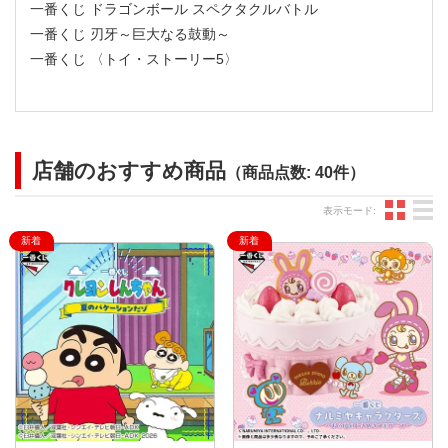
一番くじ ドラゴンボール スペクタクルバトル
一番くじ 刃牙～巨大なる鼓動～
一番くじ 〈トイ・ストーリー5〉
店舗のおすすめ商品
（商品点数: 40件）
グ
表示モード: