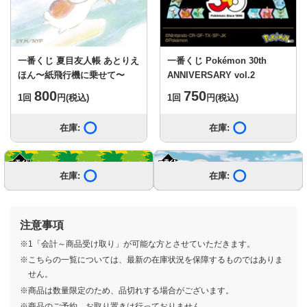
一番くじ 夏目友人帳 あとりえ
一番くじ Pokémon 30th
ほん〜紙飛行機に乗せて〜
ANNIVERSARY vol.2
800
750
1回
円
(税込)
1回
円
(税込)
在庫:
在庫あり
在庫:
在庫あり
もっと見る
在庫:
在庫:
在庫:
在庫:
在庫:
在庫:
在庫:
在庫:
在庫:
在庫:
在庫:
在庫:
在庫:
在庫:
在庫あり
在庫あり
在庫あり
在庫あり
在庫あり
在庫あり
在庫あり
在庫あり
在庫あり
在庫あり
在庫あり
在庫あり
在庫あり
在庫あり
在庫:
在庫:
在庫:
在庫:
在庫:
在庫:
在庫:
在庫:
在庫:
在庫:
在庫:
在庫:
在庫:
在庫:
在庫あり
在庫あり
在庫あり
在庫あり
在庫あり
在庫あり
在庫あり
在庫あり
在庫あり
在庫あり
在庫あり
在庫あり
在庫あり
在庫あり
注意事項
※1「会計～商品受け取り」が可能な方とさせていただきます。
※こちらの一覧については、最新の在庫状況を保障するものではありま
せん。
※商品は数量限定のため、品切れする場合がございます。
※商品のご予約、お取り置きは行っておりません。