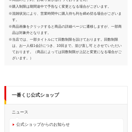
一番くじ オーバーロード
一番くじ 学園アイドルマスター
一番くじ 〈Disney〉 World of
一番くじ 機動戦士Gundam
一番くじちょこっと 魔法の姉妹
一番くじ ゴールデンカムイ ～金
一番くじ めちゃでかショッパー
一番くじ ポケピース
一番くじ 桃太郎電鉄 目指せ億万
一番くじ 赤見かるび
一番くじ ワンピース 未来島エッ
一番くじ 忘却バッテリー
一番酒蔵くじ よなよなエール
一番くじ ドンキーコング
一番くじちょこっと マリッジト
一番くじ ドラゴンボール EX 対
一番くじ おジャ魔女どれみ～
一番くじ ブルーロック あでぃし
一番くじ 歌川一門
一番くじ 可哀想に！ ～えんじょ
一番くじ めちゃでかショッパー
一番くじ RIZIN
一番くじ 機動戦士Gundam
一番くじ カンロ ピュレグミ 〜
一番くじ TVアニメ『ウィッチウ
一番くじ TVアニメ「mono」
一番くじ ドラゴンボールDAIMA
一番くじ 『ゆるキャン
※購入制限は期間途中で予告なく変更となる場合がございます。
Part5
Imagination
GQuuuuuuX（ジークアクス）
ルルットリリィ＆魔法の天使クリ
塊争奪戦～
～“PEACE”なダイナーへようこ
長者への道！
グヘッド〜きみへの想い〜
キシン
決!レッドリボン軍
WELCOME MAHO堂～
ょなる・たいむ！
い★スクールライフ！～
(2026 vol.2)
GQuuuuuuX（ジークアクス）
sweet gummy＆candy〜
ォッチ』
第2弾
△SEASON3』
900
700
700
700
700
700
800
490
750
1回
1回
1回
1回
1回
1回
円
円
円
円
円
円
(税込)
(税込)
(税込)
(税込)
(税込)
(税込)
1回
1回
1回
円
円
円
(税込)
(税込)
(税込)
※混雑状況により、営業時間中に購入待ち列を締め切る場合がございま
vol.4
ィミーマミ
そ～
vol.3
850
790
850
750
790
550
850
750
750
750
700
730
750
790
780
1回
1回
1回
1回
1回
円
円
円
円
円
(税込)
(税込)
(税込)
(税込)
(税込)
1回
1回
1回
1回
1回
1回
1回
1回
1回
1回
円
円
円
円
円
円
円
円
円
円
(税込)
(税込)
(税込)
(税込)
(税込)
(税込)
(税込)
(税込)
(税込)
(税込)
す。
900
590
700
800
1回
1回
1回
円
円
円
(税込)
(税込)
(税込)
1回
円
(税込)
※商品画像をクリックすると商品の詳細ページに遷移しますが、一部商
品は対象外となります。
※当店では、一部タイトルにて回数制限を設けております。回数制限
は、お一人様1会計につき、10回まで。並び直し可 とさせていただい
ております。（商品によっては回数制限が上記と変更になる場合がご
ざいます。）
一番くじ公式ショップ
ニュース
公式ショップからのお知らせ