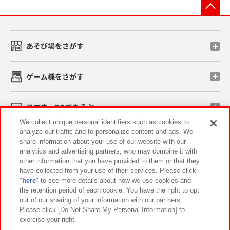
先
あそび場をさがす
ゲーム機をさがす
スマホ・PCであそぶ
We collect unique personal identifiers such as cookies to
analyze our traffic and to personalize content and ads. We
イベント・キャンペーン
share information about your use of our website with our
analytics and advertising partners, who may combine it with
other information that you have provided to them or that they
have collected from your use of their services. Please click
"
here
" to see more details about how we use cookies and
関連会社
サステナビリティ
サイトポリシー
the retention period of each cookie. You have the right to opt
out of our sharing of your information with our partners.
プライバシーポリシー
ウェブアクセシビリティ方針と検証結果
Please click [Do Not Share My Personal Information] to
exercise your right.
お取引先さまとともに
食品のご提供について