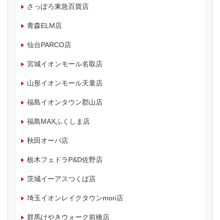
さっぽろ東急百貨店
青森ELM店
仙台PARCO店
宮城イオンモール名取店
山形イオンモール天童店
福島イオンタウン郡山店
福島MAXふくしま店
秋田オーパ店
栃木フェドラP&D佐野店
茨城イーアスつくば店
埼玉イオンレイクタウンmori店
群馬けやきウォーク前橋店