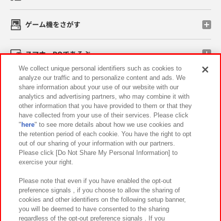
ゲーム機をさがす
スマホ・PCであそぶ
We collect unique personal identifiers such as cookies to
analyze our traffic and to personalize content and ads. We
イベント・キャンペーン
share information about your use of our website with our
analytics and advertising partners, who may combine it with
other information that you have provided to them or that they
have collected from your use of their services. Please click
"
here
" to see more details about how we use cookies and
関連会社
サステナビリティ
サイトポリシー
the retention period of each cookie. You have the right to opt
out of our sharing of your information with our partners.
プライバシーポリシー
ウェブアクセシビリティ方針と検証結果
Please click [Do Not Share My Personal Information] to
exercise your right.
お取引先さまとともに
食品のご提供について
カスタマーハラスメント対応方針
よくあるご質問・お問い合わせ
Please note that even if you have enabled the opt-out
preference signals , if you choose to allow the sharing of
cookies and other identifiers on the following setup banner,
you will be deemed to have consented to the sharing
regardless of the opt-out preference signals . If you