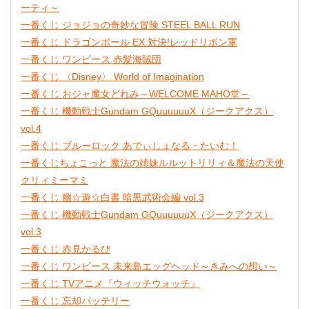
ーティ～
一番くじ ジョジョの奇妙な冒険 STEEL BALL RUN
一番くじ ドラゴンボール EX 対決!レッドリボン軍
一番くじ ワンピース 赤髪海賊団
一番くじ 〈Disney〉 World of Imagination
一番くじ おジャ魔女どれみ～WELCOME MAHO堂～
一番くじ 機動戦士Gundam GQuuuuuuX（ジークアクス）
vol.4
一番くじ ブルーロック あでぃしょなる・たいむ！
一番くじちょこっと 魔法の姉妹ルルットリリィ＆魔法の天使
クリィミーマミ
一番くじ 幽☆遊☆白書 暗黒武術会編 vol.3
一番くじ 機動戦士Gundam GQuuuuuuX（ジークアクス）
vol.3
一番くじ 赤見かるび
一番くじ ワンピース 未来島エッグヘッド～きみへの想い～
一番くじ TVアニメ『ウィッチウォッチ』
一番くじ 忘却バッテリー