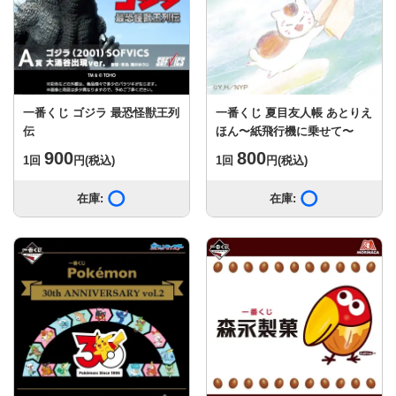
一番くじ ゴジラ 最恐怪獣王列
一番くじ 夏目友人帳 あとりえ
伝
ほん〜紙飛行機に乗せて〜
900
800
1回
円
(税込)
1回
円
(税込)
在庫:
在庫あり
在庫:
在庫あり