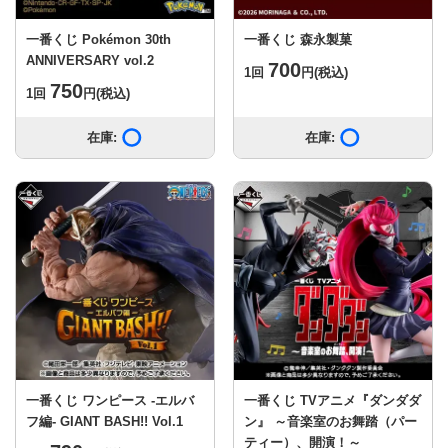
一番くじ Pokémon 30th
一番くじ 森永製菓
ANNIVERSARY vol.2
700
1回
円
(税込)
750
1回
円
(税込)
在庫:
在庫あり
在庫:
在庫あり
一番くじ ワンピース -エルバ
一番くじ TVアニメ『ダンダダ
フ編- GIANT BASH!! Vol.1
ン』 ～音楽室のお舞踏（パー
ティー）、開演！～