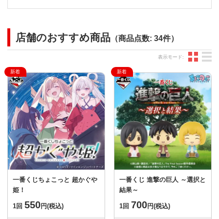
店舗のおすすめ商品
（商品点数: 34件）
グ
表示モード:
一番くじちょこっと 超かぐや
一番くじ 進撃の巨人 ～選択と
姫！
結果～
550
700
1回
円
(税込)
1回
円
(税込)