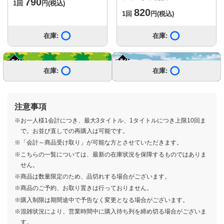
790
1回
円
(税込)
820
1回
円
(税込)
在庫:
在庫あり
在庫:
在庫あり
もっと見る
在庫:
在庫:
在庫:
在庫:
在庫:
在庫:
在庫:
在庫:
在庫:
在庫:
在庫:
在庫あり
在庫あり
在庫あり
在庫あり
在庫あり
在庫あり
在庫あり
在庫あり
在庫あり
在庫あり
在庫あり
在庫:
在庫:
在庫:
在庫:
在庫:
在庫:
在庫:
在庫:
在庫:
在庫:
在庫:
在庫あり
在庫あり
在庫あり
在庫あり
在庫あり
在庫あり
在庫あり
在庫あり
在庫あり
在庫あり
在庫あり
注意事項
※お一人様1会計につき、最大3タイトル、1タイトルにつき上限10回ま
で。お並び直しでの再購入は可能です。
※「会計～商品受け取り」が可能な方とさせていただきます。
※こちらの一覧については、最新の在庫状況を保障するものではありま
せん。
一番くじ ホワイトタイガーとブ
一番くじ ドラゴンボール EX 対
一番くじ 〈Disney〉 World of
一番くじ 機動戦士Gundam
一番くじちょこっと 魔法の姉妹
一番くじ 【推しの子】～夢の花
一番くじ 機動戦士Gundam
一番くじ ワンピース 未来島エッ
一番くじ 忘却バッテリー
一番くじ ドラゴンボールDAIMA
一番くじ ドンキーコング
一番くじ ジョジョの奇妙な冒険
一番くじ ワンピース 赤髪海賊団
一番くじ おジャ魔女どれみ～
一番くじ ブルーロック あでぃし
一番くじ 幽☆遊☆白書 暗黒武術
一番くじ 桃太郎電鉄 目指せ億万
一番くじ 赤見かるび
一番くじ TVアニメ『ウィッチウ
一番くじ TVアニメ「mono」
一番くじ BATTLE OF TOKYO -
一番くじ 『ゆるキャン
※商品は数量限定のため、品切れする場合がございます。
ラックタイガー ～みんなでパー
決!レッドリボン軍
Imagination
GQuuuuuuX（ジークアクス）
ルルットリリィ＆魔法の天使クリ
束～
GQuuuuuuX（ジークアクス）
グヘッド〜きみへの想い〜
第2弾
STEEL BALL RUN
WELCOME MAHO堂～
ょなる・たいむ！
会編 vol.3
長者への道！
ォッチ』
ROWDY SHOGUN-
△SEASON3』
700
700
790
700
750
1回
1回
円
円
(税込)
(税込)
1回
1回
1回
円
円
円
(税込)
(税込)
(税込)
※商品のご予約、お取り置きは行っておりません。
ティ～
vol.4
ィミーマミ
vol.3
850
790
900
790
790
850
750
750
850
750
750
780
780
1回
1回
1回
1回
1回
円
円
円
円
円
(税込)
(税込)
(税込)
(税込)
(税込)
1回
1回
1回
1回
1回
1回
1回
1回
円
円
円
円
円
円
円
円
(税込)
(税込)
(税込)
(税込)
(税込)
(税込)
(税込)
(税込)
※購入制限は期間途中で予告なく変更となる場合がございます。
750
900
590
800
1回
1回
1回
1回
円
円
円
円
(税込)
(税込)
(税込)
(税込)
※混雑状況により、営業時間中に購入待ち列を締め切る場合がございま
す。