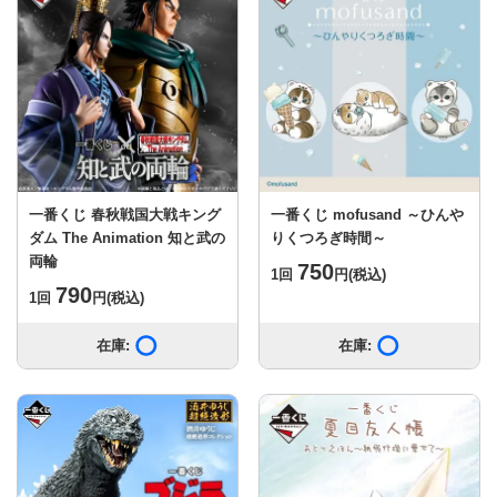
一番くじ 春秋戦国大戦キング
一番くじ mofusand ～ひんや
ダム The Animation 知と武の
りくつろぎ時間～
両輪
750
1回
円
(税込)
790
1回
円
(税込)
在庫:
在庫あり
在庫:
在庫あり