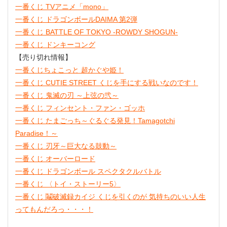
一番くじ TVアニメ「mono」
一番くじ ドラゴンボールDAIMA 第2弾
一番くじ BATTLE OF TOKYO -ROWDY SHOGUN-
一番くじ ドンキーコング
【売り切れ情報】
一番くじちょこっと 超かぐや姫！
一番くじ CUTIE STREET くじを手にする戦いなのです！
一番くじ 鬼滅の刃 ～上弦の弐～
一番くじ フィンセント・ファン・ゴッホ
一番くじ たまごっち～ぐるぐる発見！Tamagotchi
Paradise！～
一番くじ 刃牙～巨大なる鼓動～
一番くじ オーバーロード
一番くじ ドラゴンボール スペクタクルバトル
一番くじ 〈トイ・ストーリー5〉
一番くじ 鬮破滅録カイジ くじを引くのが 気持ちのいい人生
ってもんだろっ・・・！