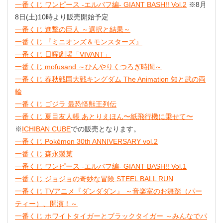
一番くじ ワンピース -エルバフ編- GIANT BASH!! Vol.2
※8月
8日(土)10時より販売開始予定
一番くじ 進撃の巨人 ～選択と結果～
一番くじ 『ミニオンズ＆モンスターズ』
一番くじ 日曜劇場「VIVANT」
一番くじ mofusand ～ひんやりくつろぎ時間～
一番くじ 春秋戦国大戦キングダム The Animation 知と武の両
輪
一番くじ ゴジラ 最恐怪獣王列伝
一番くじ 夏目友人帳 あとりえほん〜紙飛行機に乗せて〜
※
ICHIBAN CUBE
での販売となります。
一番くじ Pokémon 30th ANNIVERSARY vol.2
一番くじ 森永製菓
一番くじ ワンピース -エルバフ編- GIANT BASH!! Vol.1
一番くじ ジョジョの奇妙な冒険 STEEL BALL RUN
一番くじ TVアニメ『ダンダダン』 ～音楽室のお舞踏（パー
ティー）、開演！～
一番くじ ホワイトタイガーとブラックタイガー ～みんなでパ