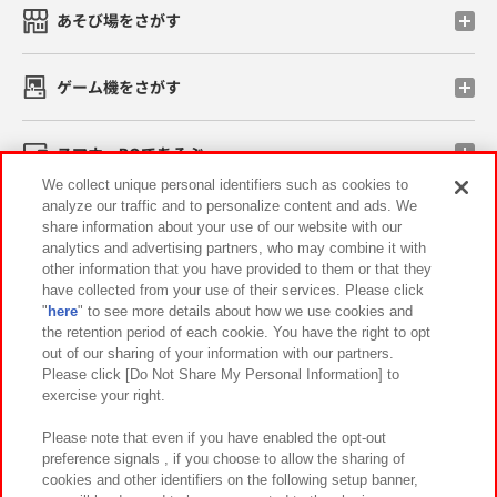
あそび場をさがす
ゲーム機をさがす
スマホ・PCであそぶ
We collect unique personal identifiers such as cookies to
analyze our traffic and to personalize content and ads. We
イベント・キャンペーン
share information about your use of our website with our
analytics and advertising partners, who may combine it with
other information that you have provided to them or that they
have collected from your use of their services. Please click
"
here
" to see more details about how we use cookies and
関連会社
サステナビリティ
サイトポリシー
the retention period of each cookie. You have the right to opt
out of our sharing of your information with our partners.
プライバシーポリシー
ウェブアクセシビリティ方針と検証結果
Please click [Do Not Share My Personal Information] to
exercise your right.
お取引先さまとともに
食品のご提供について
カスタマーハラスメント対応方針
よくあるご質問・お問い合わせ
Please note that even if you have enabled the opt-out
preference signals , if you choose to allow the sharing of
cookies and other identifiers on the following setup banner,