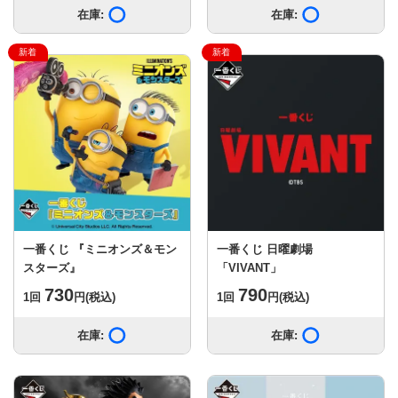
在庫:
在庫あり
在庫:
在庫あり
一番くじ 『ミニオンズ＆モン
一番くじ 日曜劇場
スターズ』
「VIVANT」
730
790
1回
円
(税込)
1回
円
(税込)
在庫:
在庫あり
在庫:
在庫あり