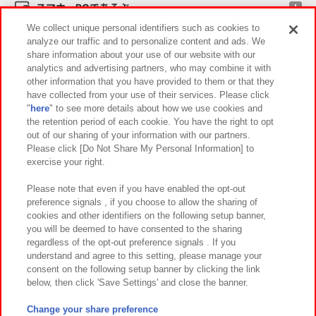
スマホ・PCであそぶ
We collect unique personal identifiers such as cookies to
analyze our traffic and to personalize content and ads. We
イベント・キャンペーン
share information about your use of our website with our
analytics and advertising partners, who may combine it with
other information that you have provided to them or that they
have collected from your use of their services. Please click
"
here
" to see more details about how we use cookies and
関連会社
サステナビリティ
サイトポリシー
the retention period of each cookie. You have the right to opt
out of our sharing of your information with our partners.
プライバシーポリシー
ウェブアクセシビリティ方針と検証結果
Please click [Do Not Share My Personal Information] to
exercise your right.
お取引先さまとともに
食品のご提供について
カスタマーハラスメント対応方針
よくあるご質問・お問い合わせ
Please note that even if you have enabled the opt-out
preference signals , if you choose to allow the sharing of
cookies and other identifiers on the following setup banner,
you will be deemed to have consented to the sharing
regardless of the opt-out preference signals . If you
understand and agree to this setting, please manage your
consent on the following setup banner by clicking the link
below, then click 'Save Settings' and close the banner.
©Bandai Namco Amusement Inc.
©Bandai Namco Amusement Lab Inc.
Change your share preference