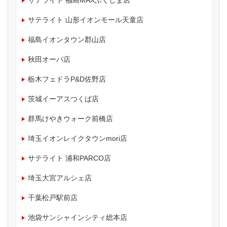
サテライト 福島MAXふくしま店
サテライト 山形イオンモール天童店
福島イオンタウン郡山店
秋田オーパ店
栃木フェドラP&D佐野店
茨城イーアスつくば店
群馬けやきウォーク前橋店
埼玉イオンレイクタウンmori店
サテライト 浦和PARCO店
埼玉大宮アルシェ店
千葉松戸駅前店
池袋サンシャインシティ総本店