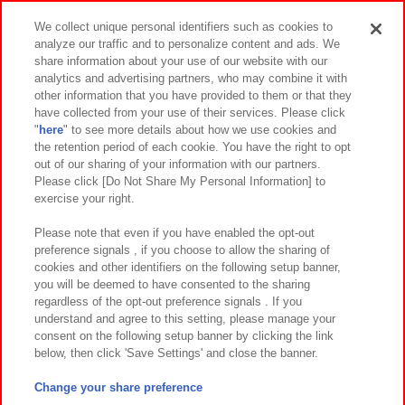
スマホ・PCであそぶ
We collect unique personal identifiers such as cookies to
analyze our traffic and to personalize content and ads. We
イベント・キャンペーン
share information about your use of our website with our
analytics and advertising partners, who may combine it with
other information that you have provided to them or that they
have collected from your use of their services. Please click
"
here
" to see more details about how we use cookies and
関連会社
サステナビリティ
サイトポリシー
the retention period of each cookie. You have the right to opt
out of our sharing of your information with our partners.
プライバシーポリシー
ウェブアクセシビリティ方針と検証結果
Please click [Do Not Share My Personal Information] to
exercise your right.
お取引先さまとともに
食品のご提供について
カスタマーハラスメント対応方針
よくあるご質問・お問い合わせ
Please note that even if you have enabled the opt-out
preference signals , if you choose to allow the sharing of
cookies and other identifiers on the following setup banner,
you will be deemed to have consented to the sharing
regardless of the opt-out preference signals . If you
understand and agree to this setting, please manage your
consent on the following setup banner by clicking the link
below, then click 'Save Settings' and close the banner.
©Bandai Namco Amusement Inc.
©Bandai Namco Amusement Lab Inc.
Change your share preference
©Bandai Namco Experience Inc.