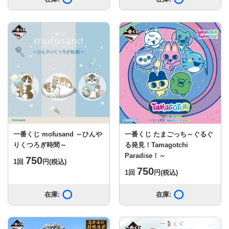
一番くじ mofusand ～ひんや
一番くじ たまごっち～ぐるぐ
りくつろぎ時間～
る発見！Tamagotchi
Paradise！～
750
1回
円
(税込)
750
1回
円
(税込)
在庫:
在庫あり
在庫:
在庫あり