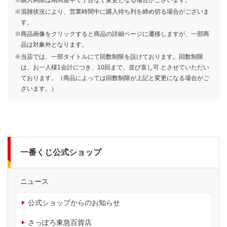
750
900
790
590
800
1回
1回
1回
円
円
円
(税込)
(税込)
(税込)
1回
1回
円
円
(税込)
(税込)
※混雑状況により、営業時間中に購入待ち列を締め切る場合がございま
す。
※商品画像をクリックすると商品の詳細ページに遷移しますが、一部商
品は対象外となります。
※当店では、一部タイトルにて回数制限を設けております。回数制限
は、お一人様1会計につき、10回まで。並び直し可 とさせていただい
ております。（商品によっては回数制限が上記と変更になる場合がご
ざいます。）
一番くじ公式ショップ
ニュース
公式ショップからのお知らせ
さっぽろ東急百貨店