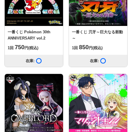
一番くじ Pokémon 30th
一番くじ 刃牙～巨大なる鼓動
ANNIVERSARY vol.2
～
750
850
1回
円
(税込)
1回
円
(税込)
在庫:
在庫あり
在庫:
在庫あり