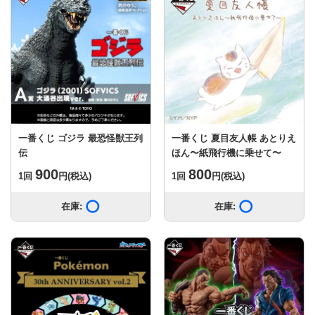
一番くじ ゴジラ 最恐怪獣王列
一番くじ 夏目友人帳 あとりえ
伝
ほん〜紙飛行機に乗せて〜
900
800
1回
円
(税込)
1回
円
(税込)
在庫:
在庫あり
在庫:
在庫あり