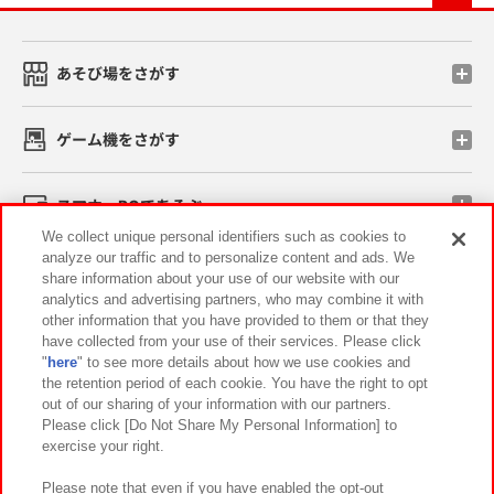
あそび場をさがす
ゲーム機をさがす
スマホ・PCであそぶ
We collect unique personal identifiers such as cookies to
analyze our traffic and to personalize content and ads. We
イベント・キャンペーン
share information about your use of our website with our
analytics and advertising partners, who may combine it with
other information that you have provided to them or that they
have collected from your use of their services. Please click
"
here
" to see more details about how we use cookies and
関連会社
サステナビリティ
サイトポリシー
the retention period of each cookie. You have the right to opt
out of our sharing of your information with our partners.
プライバシーポリシー
ウェブアクセシビリティ方針と検証結果
Please click [Do Not Share My Personal Information] to
exercise your right.
お取引先さまとともに
食品のご提供について
カスタマーハラスメント対応方針
よくあるご質問・お問い合わせ
Please note that even if you have enabled the opt-out