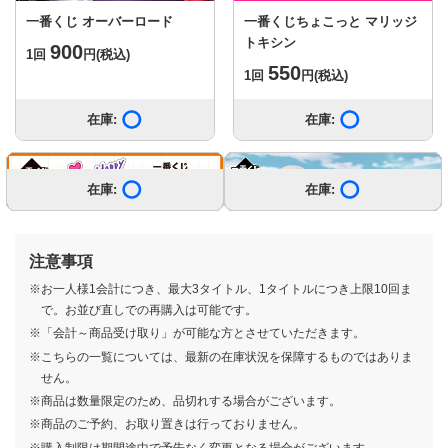
一番くじ オーバーロード
一番くじちょこっと マリッジ
トキシン
900
1回
円
(税込)
550
1回
円
(税込)
在庫:
在庫あり
在庫:
在庫あり
もっと見る
在庫:
在庫:
在庫:
在庫:
在庫:
在庫:
在庫:
在庫:
在庫:
在庫:
在庫:
在庫:
在庫:
在庫あり
在庫あり
在庫あり
在庫あり
在庫あり
在庫あり
在庫あり
在庫あり
在庫あり
在庫あり
在庫あり
在庫あり
在庫あり
在庫:
在庫:
在庫:
在庫:
在庫:
在庫:
在庫:
在庫:
在庫:
在庫:
在庫:
在庫:
在庫:
在庫あり
在庫あり
在庫あり
在庫あり
在庫あり
在庫あり
在庫あり
在庫あり
在庫あり
在庫あり
在庫あり
在庫あり
在庫あり
注意事項
※お一人様1会計につき、最大3タイトル、1タイトルにつき上限10回ま
で。お並び直しでの再購入は可能です。
※「会計～商品受け取り」が可能な方とさせていただきます。
※こちらの一覧については、最新の在庫状況を保障するものではありま
せん。
一番くじ ホワイトタイガーとブ
一番くじ ワンピース 赤髪海賊団
一番くじ 機動戦士Gundam
一番くじ ワンピース
一番くじ めちゃでかショッパー
一番くじ 桃太郎電鉄 目指せ億万
一番くじ 学園アイドルマスター
一番くじ ワンピース 未来島エッ
一番くじ 忘却バッテリー
一番くじ ワンピース The
一番くじ ドラゴンボールDAIMA
一番くじ BATTLE OF TOKYO -
一番くじ LIL LEAGUE
一番くじ ドラゴンボール EX 対
一番くじ おジャ魔女どれみ～
一番くじ お文具といっしょ ～い
一番くじちょこっと 魔法の姉妹
一番くじ RIZIN
一番くじ 機動戦士Gundam
一番くじ 赤見かるび
一番くじ TVアニメ『ウィッチウ
一番くじ TVアニメ「mono」
一番酒蔵くじ よなよなエール
一番くじ ウマ娘 プリティーダー
一番くじ ドンキーコング
一番くじ 『ゆるキャン
※商品は数量限定のため、品切れする場合がございます。
ラックタイガー ～みんなでパー
GQuuuuuuX（ジークアクス）
MONKEY.D.LUFFY－冒険の記憶
(2026 vol.2)
長者への道！
Part3
グヘッド〜きみへの想い〜
Throne of Power
第2弾
ROWDY SHOGUN-
決!レッドリボン軍
WELCOME MAHO堂～
っぱいたべたいな～
ルルットリリィ＆魔法の天使クリ
GQuuuuuuX（ジークアクス）
ォッチ』
ビー 11弾
△SEASON3』
790
700
680
490
700
750
700
700
1回
1回
1回
円
円
円
(税込)
(税込)
(税込)
1回
1回
1回
1回
1回
円
円
円
円
円
(税込)
(税込)
(税込)
(税込)
(税込)
※商品のご予約、お取り置きは行っておりません。
ティ～
vol.4
と未来への航路－
ィミーマミ
vol.3
700
750
850
790
850
790
780
850
750
680
750
850
780
1回
1回
1回
1回
1回
1回
1回
円
円
円
円
円
円
円
(税込)
(税込)
(税込)
(税込)
(税込)
(税込)
(税込)
1回
1回
1回
1回
1回
1回
円
円
円
円
円
円
(税込)
(税込)
(税込)
(税込)
(税込)
(税込)
※購入制限は期間途中で予告なく変更となる場合がございます。