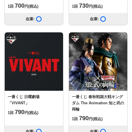
700
730
1回
円
(税込)
1回
円
(税込)
在庫:
在庫あり
在庫:
在庫あり
一番くじ 日曜劇場
一番くじ 春秋戦国大戦キング
「VIVANT」
ダム The Animation 知と武の
両輪
790
1回
円
(税込)
790
1回
円
(税込)
在庫:
在庫あり
在庫:
在庫あり