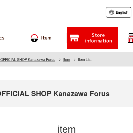
English
Store
cs
Item
information
FFICIAL SHOP Kanazawa Forus
Item
Item List
FICIAL SHOP Kanazawa Forus
item