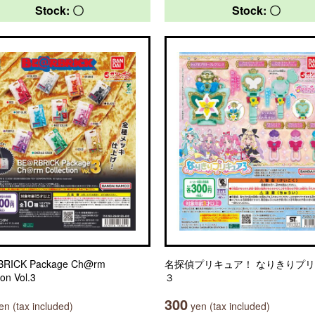
Stock: 〇
Stock: 〇
RICK Package Ch@rm
名探偵プリキュア！ なりきりプ
ion Vol.3
３
300
n (tax included)
yen (tax included)