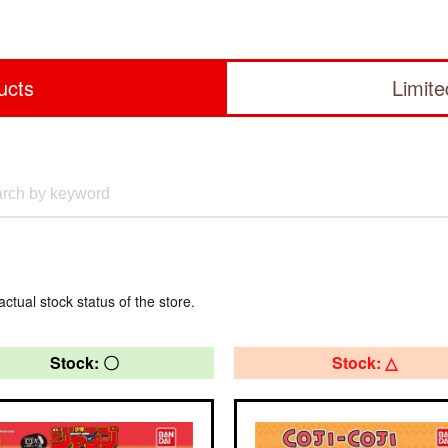
ucts
Limit
actual stock status of the store.
Stock: 〇
Stock: △