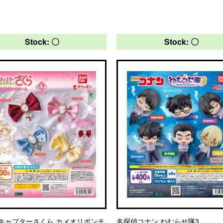
Stock: 〇
Stock: 〇
キャプターさくら カメオリボンチ
名探偵コナン ねむらせ隊3