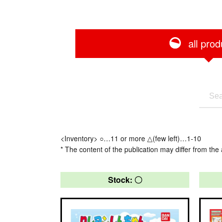
all prod
<Inventory> ○…11 or more △(few left)…1-10
* The content of the publication may differ from the 
Stock: 〇