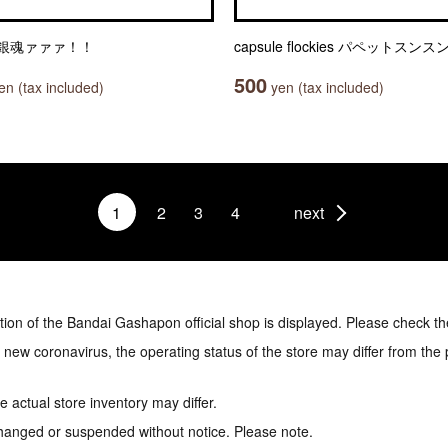
銀魂ァァァ！！
capsule flockies パペットスンス
500
n (tax included)
yen (tax included)
1
2
3
4
next
tion of the Bandai Gashapon official shop is displayed. Please check th
e new coronavirus, the operating status of the store may differ from the
 actual store inventory may differ.
hanged or suspended without notice. Please note.