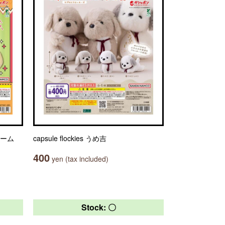
ャーム
capsule flockies うめ吉
400
yen (tax included)
Stock: 〇