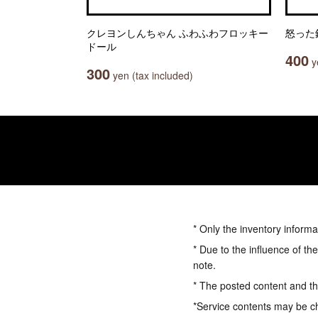
クレヨンしんちゃん ふわふわフロッキー
怒った
ドール
400
ye
300
yen (tax included)
* Only the inventory informa
* Due to the influence of th
note.
* The posted content and the
*Service contents may be c