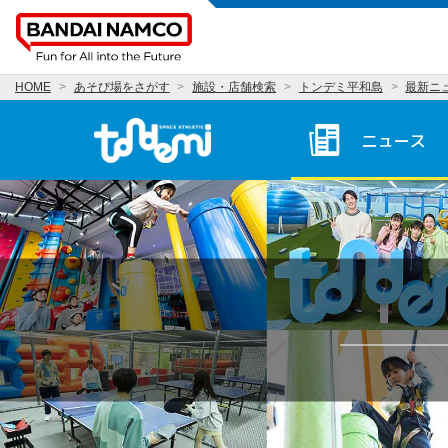
HOME
あそび場をさがす
施設・店舗検索
トンデミ平和島
最新ニ
トンデミ平和島 HOME
ニュース