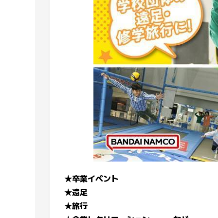
★卒業イベント
★遠足
★旅行