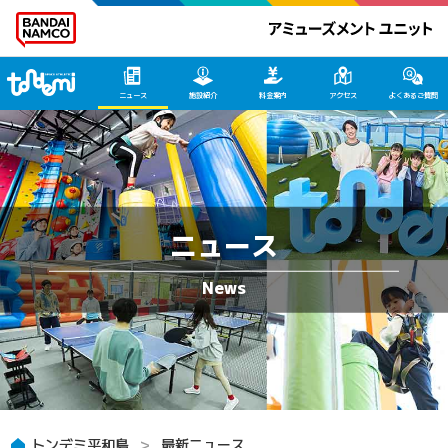
トンデミ平和島 HOME
ニュース
施設紹介
料金案内
アクセス
よくあるご質問
ニュース
トンデミ平和島
最新ニュース