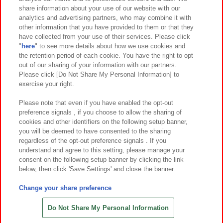
イベント・キャンペーン
share information about your use of our website with our
analytics and advertising partners, who may combine it with
other information that you have provided to them or that they
have collected from your use of their services. Please click
"
here
" to see more details about how we use cookies and
関連会社
サステナビリティ
サイトポリシー
the retention period of each cookie. You have the right to opt
out of our sharing of your information with our partners.
プライバシーポリシー
ウェブアクセシビリティ方針と検証結果
Please click [Do Not Share My Personal Information] to
exercise your right.
お取引先さまとともに
食品のご提供について
カスタマーハラスメント対応方針
よくあるご質問・お問い合わせ
Please note that even if you have enabled the opt-out
preference signals , if you choose to allow the sharing of
cookies and other identifiers on the following setup banner,
you will be deemed to have consented to the sharing
regardless of the opt-out preference signals . If you
understand and agree to this setting, please manage your
consent on the following setup banner by clicking the link
below, then click 'Save Settings' and close the banner.
©Bandai Namco Amusement Inc.
©Bandai Namco Amusement Lab Inc.
Change your share preference
©Bandai Namco Experience Inc.
©HANAYASHIKI Co., Ltd. All Rights Reserved.
Do Not Share My Personal Information
お得なWEBチケット販売中