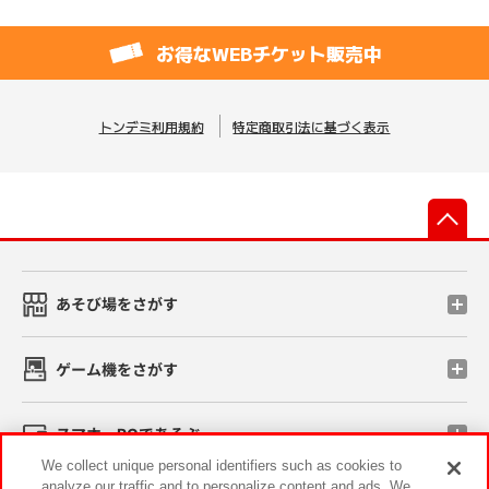
お得なWEBチケット販売中
トンデミ利用規約
特定商取引法に基づく表示
先
あそび場をさがす
ゲーム機をさがす
スマホ・PCであそぶ
We collect unique personal identifiers such as cookies to
analyze our traffic and to personalize content and ads. We