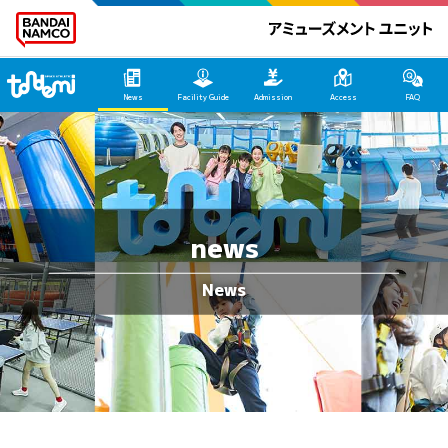
Tondemi Heiwajima Main Page
News
Facility Guide
Admission
Access
FAQ
news