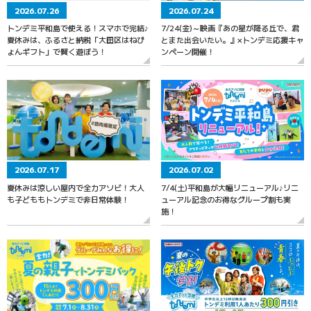
2026.07.26
2026.07.24
トンデミ平和島で使える！スマホで完結♪
7/24(金)～映画『あの星が降る丘で、君
夏休みは、ふるさと納税「大田区はねぴ
とまた出会いたい。』×トンデミ応援キャ
ょんギフト」で賢く遊ぼう！
ンペーン開催！
2026.07.17
2026.07.02
夏休みは涼しい屋内で全力アソビ！大人
7/4(土)平和島が大幅リニューアル♪リニ
も子どももトンデミで非日常体験！
ューアル記念のお得なグループ割も実
施！