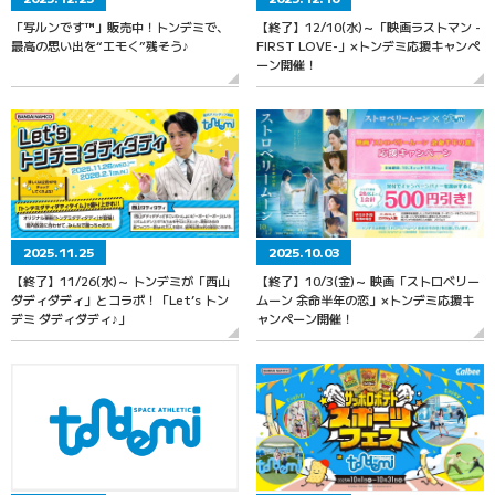
「写ルンです™」販売中！トンデミで、
【終了】12/10(水)～「映画ラストマン -
最高の思い出を“エモく”残そう♪
FIRST LOVE-」×トンデミ応援キャンペ
ーン開催！
2025.11.25
2025.10.03
【終了】11/26(水)～ トンデミが「西山
【終了】10/3(金)～ 映画「ストロベリー
ダディダディ」とコラボ！「Let’s トン
ムーン 余命半年の恋」×トンデミ応援キ
デミ ダディダディ♪」
ャンペーン開催！