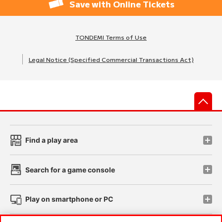
Save with Online Tickets
TONDEMI Terms of Use
Legal Notice (Specified Commercial Transactions Act)
先
Find a play area
Search for a game console
Play on smartphone or PC