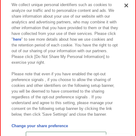
Events and Campaigns
We collect unique personal identifiers such as cookies to
analyze our traffic and to personalize content and ads. We
share information about your use of our website with our
analytics and advertising partners, who may combine it with
other information that you have provided to them or that they
Affiliate
Sustainability
site policy
privacy policy
have collected from your use of their services. Please click
"
here
" to see more details about how we use cookies and
Web accessibility policy and verification results
the retention period of each cookie. You have the right to opt
out of our sharing of your information with our partners.
Together with our business partners
About the provision of food
Please click [Do Not Share My Personal Information] to
exercise your right.
Customer Harassment Response Policy
Frequently Asked Questions / Inquiries
Please note that even if you have enabled the opt-out
preference signals , if you choose to allow the sharing of
cookies and other identifiers on the following setup banner,
you will be deemed to have consented to the sharing
regardless of the opt-out preference signals . If you
understand and agree to this setting, please manage your
consent on the following setup banner by clicking the link
below, then click 'Save Settings' and close the banner.
©Bandai Namco Amusement Inc.
©Bandai Namco Amusement Lab Inc.
Change your share preference
©Bandai Namco Experience Inc.