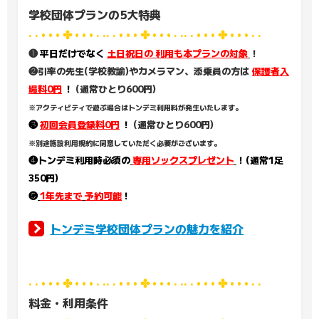
学校団体プランの5大特典
· · • • • ✤ • • • · ·· · • • • ✤ • • • · ·· · • • • ✤ • • • · ·
❶
平日だけでなく
土日祝日の
利用も本プランの対象
！
❷引率の先生(学校教諭)やカメラマン、添乗員の方は
保護者入
場料0円
！
(通常ひとり600円)
※アクティビティで遊ぶ場合はトンデミ利用料が発生いたします。
❸
初回会員登録料0円
！
(通常ひとり600円)
※別途施設利用規約に同意していただく必要がございます。
❹トンデミ利用時必須の
専用ソックスプレゼント
！(通常1足
350円)
❺
1年先まで
予約可能
！
トンデミ学校団体プランの魅力を紹介
· · • • • ✤ • • • · ·· · • • • ✤ • • • · ·· · • • • ✤ • • • · ·
料金・利用条件