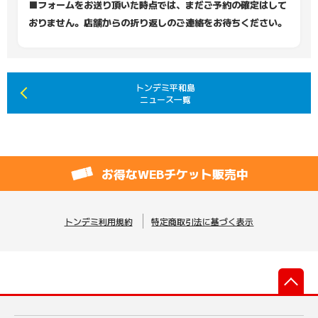
■フォームをお送り頂いた時点では、まだご予約の確定はして
おりません。店舗からの折り返しのご連絡をお待ちください。
トンデミ平和島
ニュース一覧
お得なWEBチケット販売中
トンデミ利用規約
特定商取引法に基づく表示
先