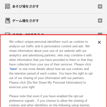
あそび場をさがす
ゲーム機をさがす
スマホ・PCであそぶ
We collect unique personal identifiers such as cookies to
analyze our traffic and to personalize content and ads. We
イベント・キャンペーン
share information about your use of our website with our
analytics and advertising partners, who may combine it with
other information that you have provided to them or that they
have collected from your use of their services. Please click
"
here
" to see more details about how we use cookies and
関連会社
サステナビリティ
サイトポリシー
the retention period of each cookie. You have the right to opt
out of our sharing of your information with our partners.
プライバシーポリシー
ウェブアクセシビリティ方針と検証結果
Please click [Do Not Share My Personal Information] to
exercise your right.
お取引先さまとともに
食品のご提供について
カスタマーハラスメント対応方針
よくあるご質問・お問い合わせ
Please note that even if you have enabled the opt-out
preference signals , if you choose to allow the sharing of
cookies and other identifiers on the following setup banner,