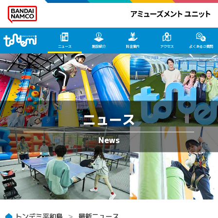
トンデミ平和島 HOME
ニュース
施設紹介
料金案内
アクセス
よくあるご質問
ニュース
トンデミ平和島
最新ニュース