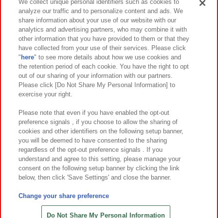
We collect unique personal identifiers such as cookies to
analyze our traffic and to personalize content and ads. We
イベント・キャンペーン
share information about your use of our website with our
analytics and advertising partners, who may combine it with
other information that you have provided to them or that they
have collected from your use of their services. Please click
"
here
" to see more details about how we use cookies and
関連会社
サステナビリティ
サイトポリシー
the retention period of each cookie. You have the right to opt
out of our sharing of your information with our partners.
プライバシーポリシー
ウェブアクセシビリティ方針と検証結果
Please click [Do Not Share My Personal Information] to
exercise your right.
お取引先さまとともに
食品のご提供について
カスタマーハラスメント対応方針
よくあるご質問・お問い合わせ
Please note that even if you have enabled the opt-out
preference signals , if you choose to allow the sharing of
cookies and other identifiers on the following setup banner,
you will be deemed to have consented to the sharing
regardless of the opt-out preference signals . If you
understand and agree to this setting, please manage your
consent on the following setup banner by clicking the link
below, then click 'Save Settings' and close the banner.
©Bandai Namco Amusement Inc.
©Bandai Namco Amusement Lab Inc.
Change your share preference
©Bandai Namco Experience Inc.
©HANAYASHIKI Co., Ltd. All Rights Reserved.
Do Not Share My Personal Information