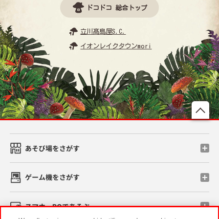
ドコドコ 総合トップ
立川髙島屋S.C.
イオンレイクタウンmori
先
あそび場をさがす
ゲーム機をさがす
スマホ・PCであそぶ