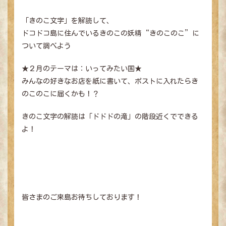
最新ニュース
「きのこ文字」を解読して、
ドコドコ島に住んでいるきのこの妖精“きのこのこ”に
料金・ご利用案内
ついて調べよう
団体予約お問い合わせ
よくあるご質問
★２月のテーマは：いってみたい国★
みんなの好きなお店を紙に書いて、ポストに入れたらき
営業時間・アクセス
のこのこに届くかも！？
ドコドコ 総合トップへ
きのこ文字の解読は「ドドドの滝」の階段近くでできる
よ！
皆さまのご来島お待ちしております！