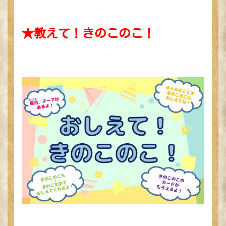
★教えて！きのこのこ！
立川髙島屋S.C.
トップページ
ドコドコとは？
きのこのこ図鑑
冒険あそび紹介