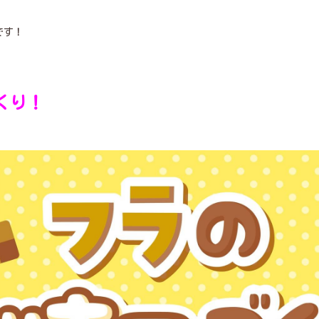
です！
くり！