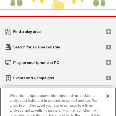
Find a play area
Search for a game console
Play on smartphone or PC
Events and Campaigns
We collect unique personal identifiers such as cookies to
analyze our traffic and to personalize content and ads. We
Affiliate
Sustainability
site policy
privacy policy
share information about your use of our website with our
analytics and advertising partners, who may combine it with
Web accessibility policy and verification results
other information that you have provided to them or that they