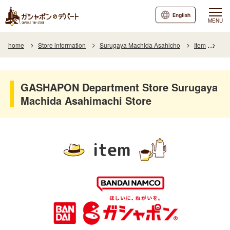
English
MENU
home
Store information
Surugaya Machida Asahicho
Item
Item
GASHAPON Department Store Surugaya
Machida Asahimachi Store
item