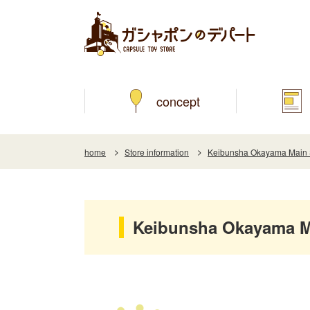
concept
home
Store information
Keibunsha Okayama Main 
Keibunsha Okayama Ma