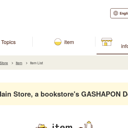
Engl
Topics
item
in
Store
Item
Item List
in Store, a bookstore's GASHAPON De
item