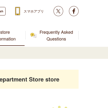
Twitter
facebook
スマホアプリ
ish
store
Frequently Asked
formation
Questions
partment Store store