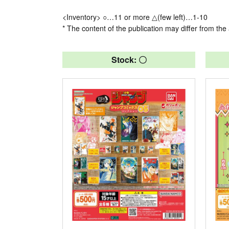
<Inventory> ○…11 or more △(few left)…1-10
* The content of the publication may differ from the 
Stock: 〇