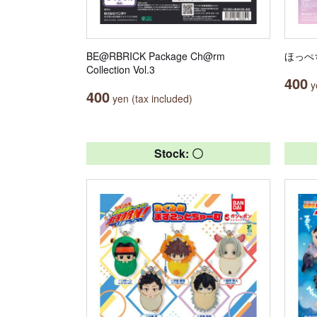
BE@RBRICK Package Ch@rm
ほっぺ
Collection Vol.3
400
ye
400
yen (tax included)
Stock: 〇