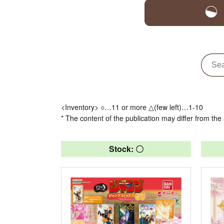
<Inventory> ○…11 or more △(few left)…1-10
* The content of the publication may differ from the 
Stock: 〇