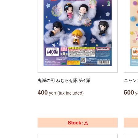
鬼滅の刃 ねむらせ隊 第4弾
ニャン
400
500
yen (tax included)
ye
Stock: △