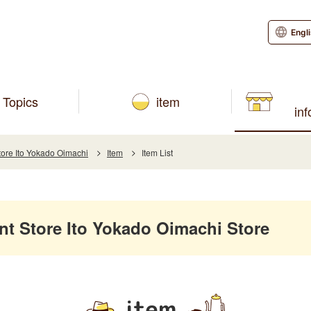
Engl
Topics
item
in
re Ito Yokado Oimachi
Item
Item List
 Store Ito Yokado Oimachi Store
item