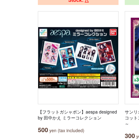
【フラットガシャポン】aespa designed
サンリ
by 田中かえ ミラーコレクション
コット
～
500
yen (tax included)
300
ye