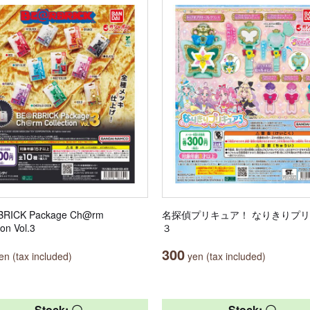
RICK Package Ch@rm
名探偵プリキュア！ なりきりプ
ion Vol.3
３
300
n (tax included)
yen (tax included)
Stock: 〇
Stock: 〇