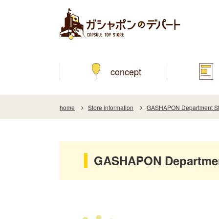
concept
home
Store information
GASHAPON Department Sto
GASHAPON Department