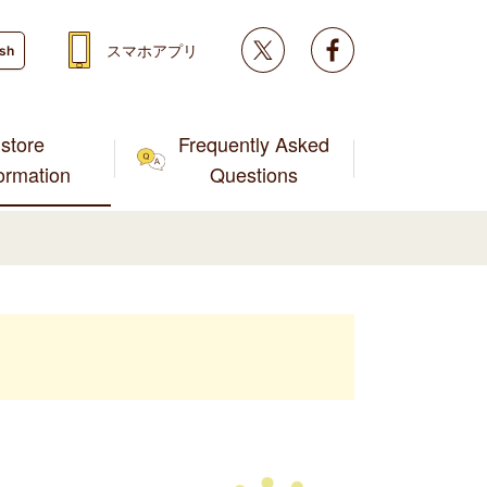
Twitter
facebook
スマホアプリ
ish
store
Frequently Asked
formation
Questions