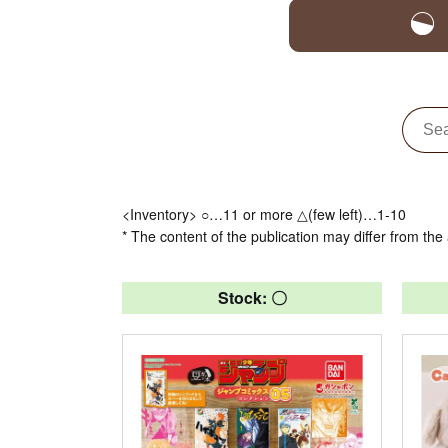
<Inventory> ○…11 or more △(few left)…1-10
* The content of the publication may differ from the 
Stock: 〇