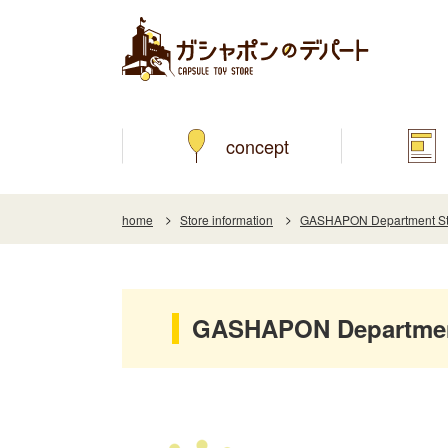
concept
home
Store information
GASHAPON Department Sto
GASHAPON Department