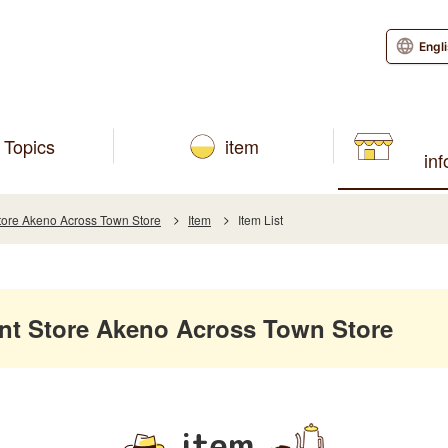
Engl
Topics
item
in
re Akeno Across Town Store
Item
Item List
 Store Akeno Across Town Store
item