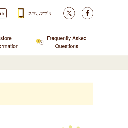
Twitter
facebook
スマホアプリ
ish
store
Frequently Asked
formation
Questions