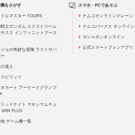
ム機をさがす
スマホ・PCであそぶ
ドルマスター TOURS
ナムコオンラインクレーン
動戦士ガンダム エクストリーム
ナムコパークス オンライ
ーサス２ インフィニットブース
ガシャポンオンライン
公式スマートフォンアプリ
ョジョの奇妙な冒険 ラストサバ
バー
鼓の達人
りスピリッツ
リオカート アーケードグランプ
X
岸ミッドナイト マキシマムチュ
 6RR PLUS
の他 ゲーム機一覧