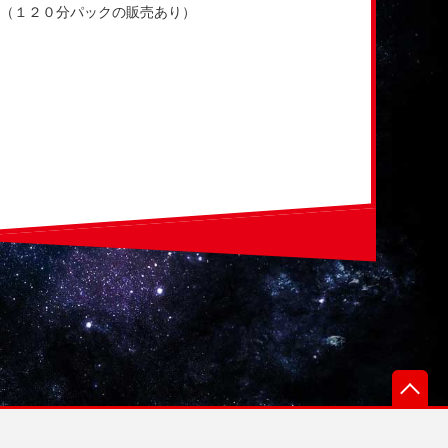
（１２０分パックの販売あり）
先