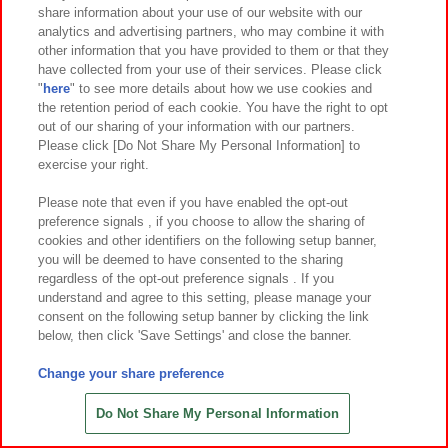
【6月】ウルトラヒーロー登場スケジュールと参加申し込
share information about your use of our website with our
み方法
analytics and advertising partners, who may combine it with
other information that you have provided to them or that they
have collected from your use of their services. Please click
"
here
" to see more details about how we use cookies and
2025.05.21
大阪
the retention period of each cookie. You have the right to opt
【大阪】6月ウルトラヒーロー登場スケジュールと参加申
out of our sharing of your information with our partners.
し込み方法
Please click [Do Not Share My Personal Information] to
exercise your right.
Please note that even if you have enabled the opt-out
2025.04.24
横浜
preference signals , if you choose to allow the sharing of
4/25~オリジナルグッズ付きパックが登場！
cookies and other identifiers on the following setup banner,
you will be deemed to have consented to the sharing
regardless of the opt-out preference signals . If you
understand and agree to this setting, please manage your
2025.04.24
名古屋
consent on the following setup banner by clicking the link
4/25~オリジナルグッズ付きパックが登場！
below, then click 'Save Settings' and close the banner.
Change your share preference
2025.04.24
大阪
4/25~オリジナルグッズ付きパックが登場！
Do Not Share My Personal Information