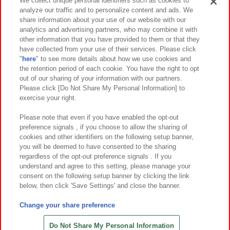
We collect unique personal identifiers such as cookies to
analyze our traffic and to personalize content and ads. We
イベント・キャンペーン
share information about your use of our website with our
analytics and advertising partners, who may combine it with
other information that you have provided to them or that they
have collected from your use of their services. Please click
"
here
" to see more details about how we use cookies and
関連会社
サステナビリティ
サイトポリシー
the retention period of each cookie. You have the right to opt
out of our sharing of your information with our partners.
プライバシーポリシー
ウェブアクセシビリティ方針と検証結果
Please click [Do Not Share My Personal Information] to
exercise your right.
お取引先さまとともに
食品のご提供について
カスタマーハラスメント対応方針
よくあるご質問・お問い合わせ
Please note that even if you have enabled the opt-out
preference signals , if you choose to allow the sharing of
cookies and other identifiers on the following setup banner,
you will be deemed to have consented to the sharing
regardless of the opt-out preference signals . If you
understand and agree to this setting, please manage your
consent on the following setup banner by clicking the link
below, then click 'Save Settings' and close the banner.
©Bandai Namco Amusement Inc.
©Bandai Namco Amusement Lab Inc.
Change your share preference
©Bandai Namco Experience Inc.
©HANAYASHIKI Co., Ltd. All Rights Reserved.
Do Not Share My Personal Information