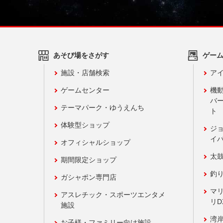
あそび場をさがす
ゲー
施設・店舗検索
アイ
ゲームセンター
機
バ
テーマパーク・ゆうえんち
ト
体験型ショップ
ジ
イ
オフィシャルショップ
太
期間限定ショップ
釣
ガシャポン専門店
マ
アスレチック・スポーツエンタメ
リD
施設
湾
お子様・ファミリー向け施設