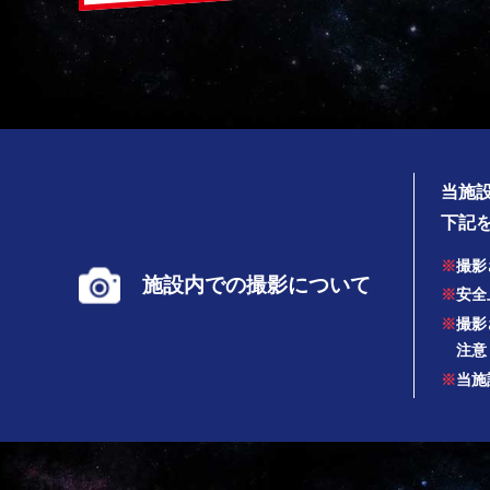
当施
下記
撮影
施設内での撮影について
安全
撮影
注意
当施