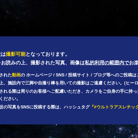
設は
撮影可能
となっております。
をお読みの上、撮影された写真、画像は
私的利用の範囲内で
お
された
動画
の ホームページ / SNS / 投稿サイト / ブログ等へのご投
上、施設内で三脚や自撮り棒を用いての撮影はご遠慮ください。(ヒー
される際は周りのお客様へご配慮いただき、カメラをご自身の手に持っ
ください。
設の写真をSNSに投稿する際は、ハッシュタグ
『#ウルトラアスレチッ