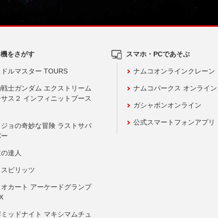
ム機をさがす
スマホ・PCであそぶ
ドルマスター TOURS
ナムコオンラインクレーン
動戦士ガンダム エクストリーム
ナムコパークス オンライ
ーサス２ インフィニットブース
ガシャポンオンライン
公式スマートフォンアプリ
ョジョの奇妙な冒険 ラストサバ
バー
鼓の達人
りスピリッツ
リオカート アーケードグランプ
X
岸ミッドナイト マキシマムチュ