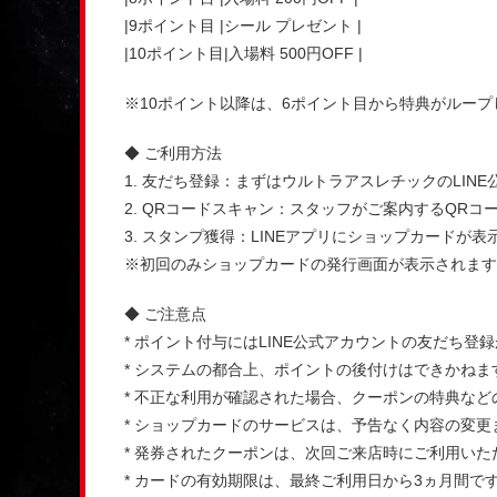
|9ポイント目 |シール プレゼント |
|10ポイント目|入場料 500円OFF |
※10ポイント以降は、6ポイント目から特典がルー
◆ ご利用方法
1. 友だち登録：まずはウルトラアスレチックのLIN
2. QRコードスキャン：スタッフがご案内するQR
3. スタンプ獲得：LINEアプリにショップカードが
※初回のみショップカードの発行画面が表示されます
◆ ご注意点
* ポイント付与にはLINE公式アカウントの友だち登
* システムの都合上、ポイントの後付けはできかね
* 不正な利用が確認された場合、クーポンの特典な
* ショップカードのサービスは、予告なく内容の変
* 発券されたクーポンは、次回ご来店時にご利用いた
* カードの有効期限は、最終ご利用日から3ヵ月間で