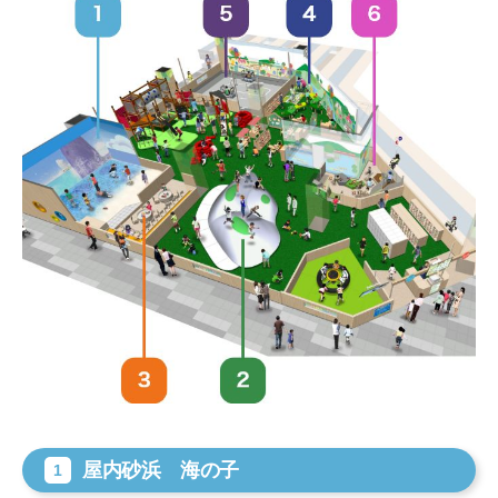
屋内砂浜 海の子
1