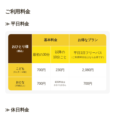
ご利用料金
≫ 平日料金
基本料金
お得なプラン
おひとり様
（税込）
以降の
平日1日
フリーパス
最初の
30分
10分ごと
（ご利用
90分以上なら
お得です）
こども
700円
230円
2,080円
［6ヵ月～12歳］
おとな
延長料金は
700円
700円
かかりません
［20歳以上］
≫ 休日料金