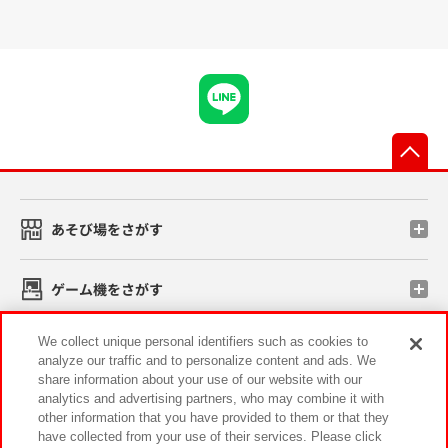
先
あそび場をさがす
ゲーム機をさがす
We collect unique personal identifiers such as cookies to
スマホ・PCであそぶ
analyze our traffic and to personalize content and ads. We
share information about your use of our website with our
analytics and advertising partners, who may combine it with
イベント・キャンペーン
other information that you have provided to them or that they
have collected from your use of their services. Please click