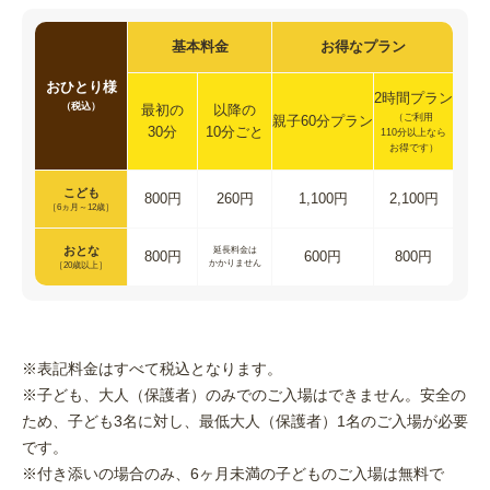
基本料金
お得な
プラン
おひとり様
2時間プラン
（税込）
最初の
以降の
（ご利用
親子60分プラン
30分
10分ごと
110分以上なら
お得です）
こども
800円
260円
1,100円
2,100円
［6ヵ月～12歳］
おとな
延長料金は
800円
600円
800円
かかりません
［20歳以上］
※表記料金はすべて税込となります。
※子ども、大人（保護者）のみでのご入場はできません。安全の
ため、子ども3名に対し、最低大人（保護者）1名のご入場が必要
です。
※付き添いの場合のみ、6ヶ月未満の子どものご入場は無料で