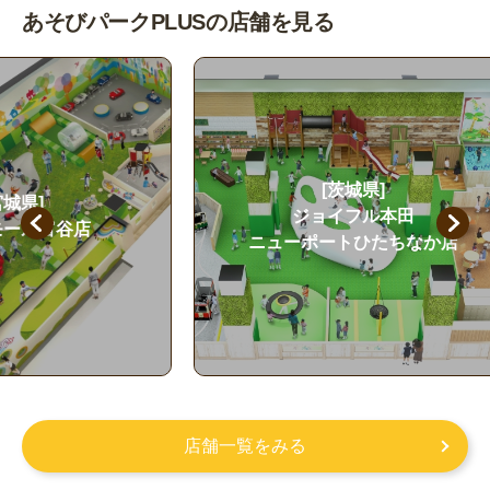
あそびパークPLUSの店舗を見る
[茨城県]
ジョイフル本田
み
ニューポートひたちなか店
店舗一覧をみる