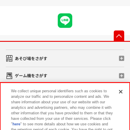
先
あそび場をさがす
ゲーム機をさがす
We collect unique personal identifiers such as cookies to
スマホ・PCであそぶ
analyze our traffic and to personalize content and ads. We
share information about your use of our website with our
analytics and advertising partners, who may combine it with
イベント・キャンペーン
other information that you have provided to them or that they
have collected from your use of their services. Please click
"
here
" to see more details about how we use cookies and
the retention period of each cookie. You have the right to opt