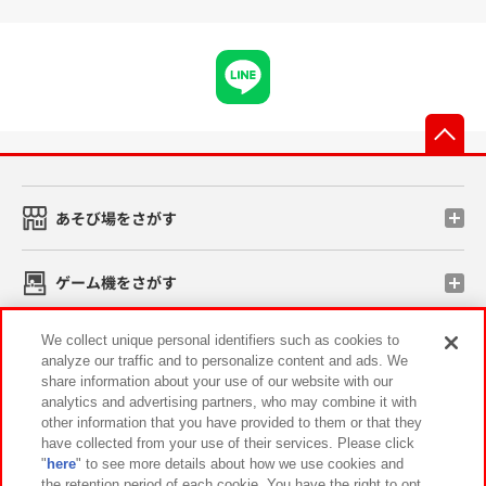
先
あそび場をさがす
ゲーム機をさがす
We collect unique personal identifiers such as cookies to
スマホ・PCであそぶ
analyze our traffic and to personalize content and ads. We
share information about your use of our website with our
analytics and advertising partners, who may combine it with
イベント・キャンペーン
other information that you have provided to them or that they
have collected from your use of their services. Please click
"
here
" to see more details about how we use cookies and
the retention period of each cookie. You have the right to opt