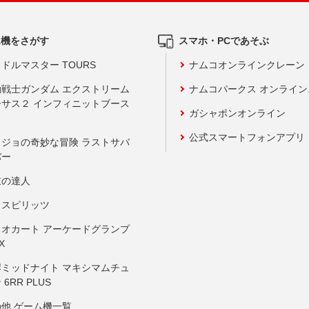
ム機をさがす
スマホ・PCであそぶ
ドルマスター TOURS
ナムコオンラインクレーン
動戦士ガンダム エクストリーム
ナムコパークス オンライ
ーサス２ インフィニットブース
ガシャポンオンライン
公式スマートフォンアプリ
ョジョの奇妙な冒険 ラストサバ
バー
鼓の達人
りスピリッツ
リオカート アーケードグランプ
X
岸ミッドナイト マキシマムチュ
 6RR PLUS
の他 ゲーム機一覧